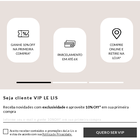
GANHE 10% OFF
COMPRE
NA PRIMEIRA
ONLINE E
COMPRA*
RETIRE NA
PARCELAMENTO
LOJA*
EM ATÉ 6X
Seja cliente
VIP
LE LIS
Receba novidades com
exclusividade
e aproveite
10%Off*
em sua primeira
compra
Aceito receber conteúdos e promoções da Le Lis e
QUERO SER VIP
estou de acordo com sua
Política de Privacidade.