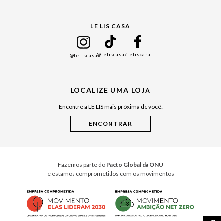
Gift Guide
LE LIS CASA
Mães
Namorados
@leliscasa
/leliscasa
@leliscasa
Japão
Julián Manfredi
LOCALIZE UMA LOJA
Raízes do Pará
Encontre a LE LIS mais próxima de você:
Cuidados Casa
Instruções de Jogos
Minha Loja Le Lis
Le Lis Casa PRO
Fazemos parte do
Pacto Global da ONU
e estamos comprometidos com os movimentos