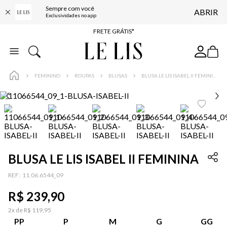
Sempre com você
ABRIR
ENTREGA EXPRESSA*
Exclusividades no app
FRETE GRÁTIS*
BAIXE O APP
10% OFF NA PRIMEIRA COMPRA*
FEMININO
ROUPAS
BLUSAS
BLUSA LE LIS ISABEL II FEMININA
BLUSA LE LIS ISABEL II FEMININA
:
11.06.6544_09
R$
239
,
90
2
x de
R$
119
,
95
PP
P
M
G
GG