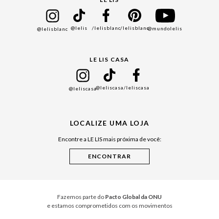
Bazar
@lelis
/lelisblanc
/lelisblanc
@mundolelis
@lelisblanc
Black Friday
Gift Guide
LE LIS CASA
Mães
Namorados
@leliscasa
/leliscasa
@leliscasa
Japão
Julián Manfredi
LOCALIZE UMA LOJA
Raízes do Pará
Encontre a LE LIS mais próxima de você:
Cuidados Casa
Instruções de Jogos
Minha Loja Le Lis
Le Lis Casa PRO
Fazemos parte do
Pacto Global da ONU
e estamos comprometidos com os movimentos