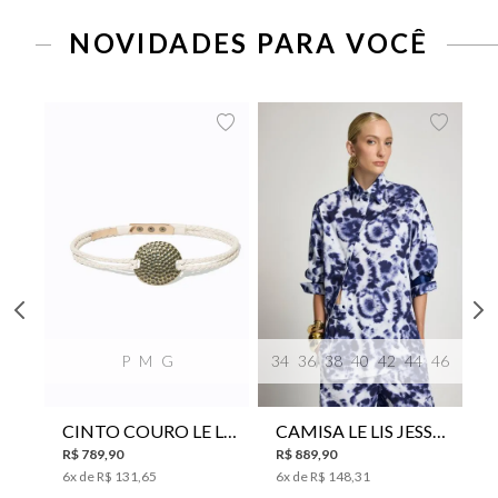
NOVIDADES PARA VOCÊ
P
M
G
34
36
38
40
42
44
46
CINTO COURO LE LIS SUKI FEMININO
CAMISA LE LIS JESSICA FEMININA
R$
789
,
90
R$
889
,
90
6
x de
R$
131
,
65
6
x de
R$
148
,
31