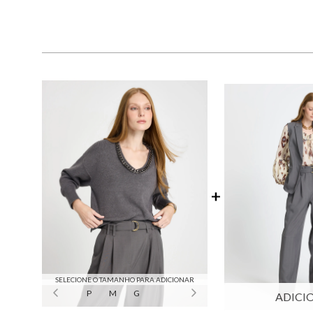
SELECIONE O TAMANHO PARA ADICIONAR
P
M
G
ADICI