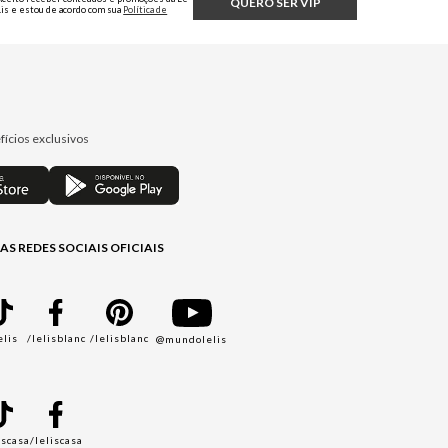
QUERO SER VIP
Lis e estou de acordo com sua
Política de
Privacidade.
fícios exclusivos
AS REDES SOCIAIS OFICIAIS
elis
/lelisblanc
/lelisblanc
@mundolelis
A
iscasa
/leliscasa