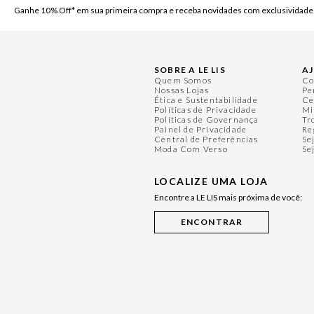
Ganhe 10% Off* em sua primeira compra e receba novidades com exclusividade
SOBRE A LE LIS
A
Quem Somos
Co
Nossas Lojas
Pe
Ética e Sustentabilidade
Ce
Políticas de Privacidade
Mi
Políticas de Governança
Tr
Painel de Privacidade
Re
Central de Preferências
Se
Moda Com Verso
Se
LOCALIZE UMA LOJA
Encontre a LE LIS mais próxima de você: