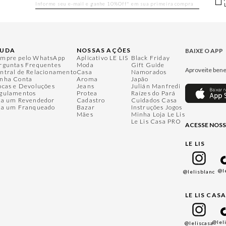
JUDA
NOSSAS AÇÕES
BAIXE O APP
mpre pelo WhatsApp
Aplicativo LE LIS
Black Friday
rguntas Frequentes
Moda
Gift Guide
Aproveite bene
ntral de Relacionamento
Casa
Namorados
nha Conta
Aroma
Japão
ocas e Devoluções
Jeans
Julián Manfredi
gulamentos
Protea
Raízes do Pará
ja um Revendedor
Cadastro
Cuidados Casa
ja um Franqueado
Bazar
Instruções Jogos
Mães
Minha Loja Le Lis
Le Lis Casa PRO
ACESSE NOSS
LE LIS
@l
@lelisblanc
LE LIS CAS
@lel
@leliscasa