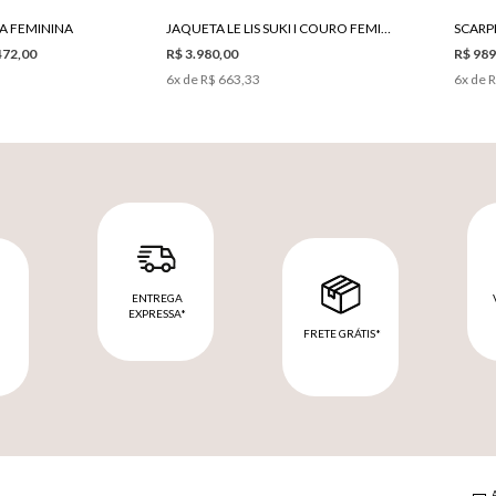
NA FEMININA
JAQUETA LE LIS SUKI I COURO FEMININA
SCARPI
472,00
R$ 3.980,00
R$ 989
6
x de
R$ 663,33
6
x de
R
ENTREGA
EXPRESSA*
FRETE GRÁTIS*
M