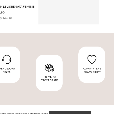
N LE LIS RENATA FEMININO
,90
$ 164,98
VENDEDORA
COMPARTILHE
DIGITAL
SUA WISHLIST
PRIMEIRA
TROCA GRÁTIS
Aceito receber conteúdos e promoções da Le