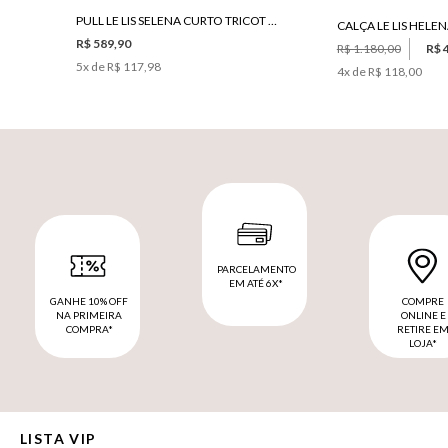
PULL LE LIS SELENA CURTO TRICOT FEMININA
CALÇA LE LIS HELE
R$ 589,90
R$ 1.180,00
R$ 
5
x de
R$ 117,98
4
x de
R$ 118,00
PARCELAMENTO
EM ATÉ 6X*
GANHE 10% OFF
COMPRE
NA PRIMEIRA
ONLINE E
COMPRA*
RETIRE E
LOJA*
LISTA VIP