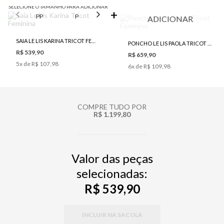
SELECIONE O TAMANHO PARA ADICIONAR
PP
P
M
G
ADICIONAR
SAIA LE LIS KARINA TRICOT FEMININA
PONCHO LE LIS PAOLA TRICOT FEMININO
R$ 539,90
R$ 659,90
5
x de
R$ 107,98
6
x de
R$ 109,98
COMPRE TUDO POR
R$ 1.199,80
Valor das peças
selecionadas:
R$ 539,90
INCLUIR NA SACOLA