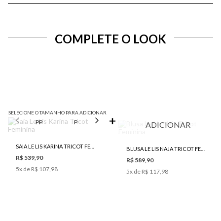
COMPLETE O LOOK
SELECIONE O TAMANHO PARA ADICIONAR
PP
P
M
G
ADICIONAR
SAIA LE LIS KARINA TRICOT FEMININA
BLUSA LE LIS NAJA TRICOT FEMININA
R$ 539,90
R$ 589,90
5
x de
R$ 107,98
5
x de
R$ 117,98