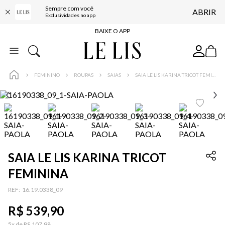
Sempre com você
ABRIR
FRETE GRÁTIS*
Exclusividades no app
BAIXE O APP
10% OFF NA PRIMEIRA COMPRA*
COMPRE ONLINE E RETIRE EM LOJA*
FEMININO
ROUPAS
SAIAS
SAIA LE LIS KARINA TRICOT FEMININA
ENTREGA EXPRESSA*
FRETE GRÁTIS*
BAIXE O APP
10% OFF NA PRIMEIRA COMPRA*
SAIA LE LIS KARINA TRICOT
FEMININA
:
16.19.0338_09
R$
539
,
90
5
x de
R$
107
,
98