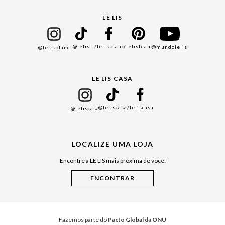
Protea
Seja um Franqueado
Cadastro
LE LIS
Bazar
@lelis
/lelisblanc
/lelisblanc
@mundolelis
@lelisblanc
Black Friday
Gift Guide
LE LIS CASA
Mães
Namorados
@leliscasa
/leliscasa
@leliscasa
Japão
Julián Manfredi
LOCALIZE UMA LOJA
Raízes do Pará
Encontre a LE LIS mais próxima de você:
Cuidados Casa
Instruções de Jogos
Minha Loja Le Lis
Le Lis Casa PRO
Fazemos parte do
Pacto Global da ONU