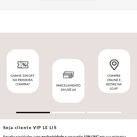
GANHE 10% OFF
COMPRE
NA PRIMEIRA
ONLINE E
COMPRA*
RETIRE NA
PARCELAMENTO
LOJA*
EM ATÉ 6X
Seja cliente
VIP
LE LIS
Receba novidades com
exclusividade
e aproveite
10%Off*
em sua primeira