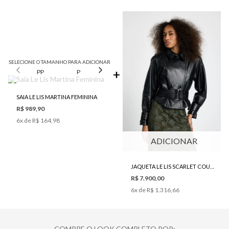
SELECIONE O TAMANHO PARA ADICIONAR
PP
P
M
G
SAIA LE LIS MARTINA FEMININA
R$ 989,90
6
x de
R$ 164,98
ADICIONAR
JAQUETA LE LIS SCARLET COURO FEMININA
R$ 7.900,00
6
x de
R$ 1.316,66
COMPRE O LOOK COMPLETO POR: