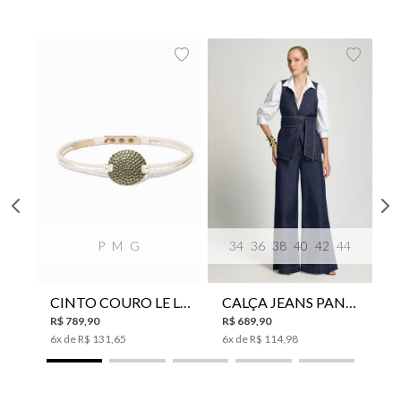
P
M
G
34
36
38
40
42
44
CINTO COURO LE LIS SUKI FEMININO
CALÇA JEANS PANTA WIDE LE LIS ISIS FEMININA
R$
789
,
90
R$
689
,
90
6
x de
R$
131
,
65
6
x de
R$
114
,
98