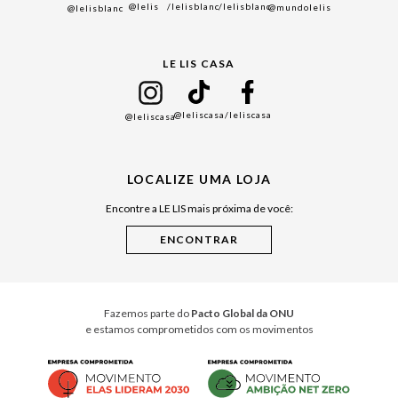
@lelis
/lelisblanc
/lelisblanc
@mundolelis
@lelisblanc
Black Friday
Gift Guide
LE LIS CASA
Mães
Namorados
@leliscasa
/leliscasa
@leliscasa
Japão
Julián Manfredi
LOCALIZE UMA LOJA
Raízes do Pará
Encontre a LE LIS mais próxima de você:
Cuidados Casa
Instruções de Jogos
Minha Loja Le Lis
Le Lis Casa PRO
Fazemos parte do
Pacto Global da ONU
e estamos comprometidos com os movimentos