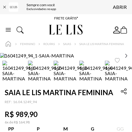
Sempre com você
ABRIR
ENTREGA EXPRESSA*
Exclusividades no app
FRETE GRÁTIS*
BAIXE O APP
10% OFF NA PRIMEIRA COMPRA*
FEMININO
ROUPAS
SAIAS
SAIA LE LIS MARTINA FEMININA
SAIA LE LIS MARTINA FEMININA
:
16.04.1249_94
R$
989
,
90
6
x de
R$
164
,
98
PP
P
M
G
GG