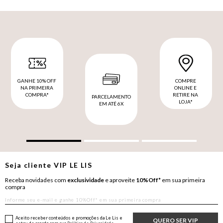
GANHE 10% OFF
COMPRE
NA PRIMEIRA
ONLINE E
COMPRA*
RETIRE NA
PARCELAMENTO
LOJA*
EM ATÉ 6X
Seja cliente
VIP
LE LIS
Receba novidades com
exclusividade
e aproveite
10%Off*
em sua primeira
compra
Aceito receber conteúdos e promoções da Le Lis e
QUERO SER VIP