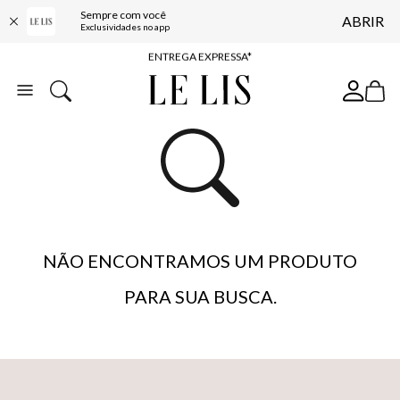
Sempre com você
ABRIR
COMPRE ONLINE E RETIRE EM LOJA*
Exclusividades no app
ENTREGA EXPRESSA*
FRETE GRÁTIS*
BAIXE O APP
10% OFF NA PRIMEIRA COMPRA*
NÃO ENCONTRAMOS UM PRODUTO
PARA SUA BUSCA.