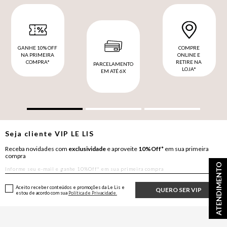
GANHE 10% OFF
COMPRE
NA PRIMEIRA
ONLINE E
COMPRA*
RETIRE NA
PARCELAMENTO
LOJA*
EM ATÉ 6X
Seja cliente
VIP
LE LIS
Receba novidades com
exclusividade
e aproveite
10%Off*
em sua primeira
compra
ATENDIMENTO
Aceito receber conteúdos e promoções da Le Lis e
QUERO SER VIP
estou de acordo com sua
Política de Privacidade.