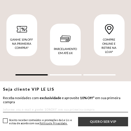
GANHE 10% OFF
COMPRE
NA PRIMEIRA
ONLINE E
COMPRA*
RETIRE NA
PARCELAMENTO
LOJA*
EM ATÉ 6X
Seja cliente
VIP
LE LIS
Receba novidades com
exclusividade
e aproveite
10%Off*
em sua primeira
compra
Aceito receber conteúdos e promoções da Le Lis e
QUERO SER VIP
estou de acordo com sua
Política de Privacidade.