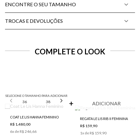
ENCONTRE O SEU TAMANHO
TROCAS E DEVOLUÇÕES
COMPLETE O LOOK
SELECIONE O TAMANHO PARA ADICIONAR
36
38
40
42
44
ADICIONAR
COAT LE LIS HANNA FEMININO
REGATA LE LIS RIB II FEMININA
R$ 1.480,00
R$ 159,90
6
x de
R$ 246,66
1
x de
R$ 159,90