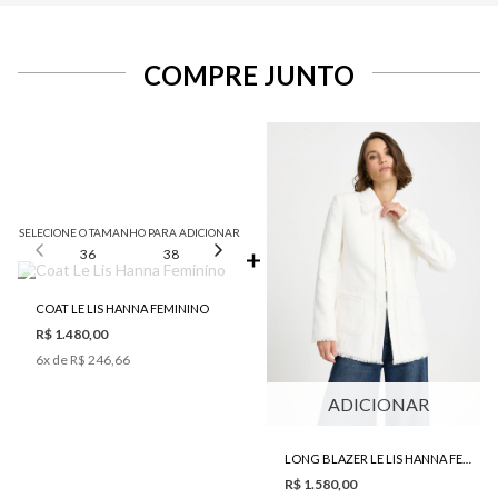
COMPRE JUNTO
SELECIONE O TAMANHO PARA ADICIONAR
36
38
40
42
44
COAT LE LIS HANNA FEMININO
R$ 1.480,00
6
x de
R$ 246,66
ADICIONAR
LONG BLAZER LE LIS HANNA FEMININO
R$ 1.580,00