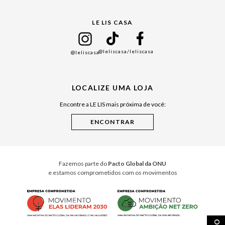
Gift Guide
LE LIS CASA
Mães
Namorados
@leliscasa
/leliscasa
@leliscasa
Japão
Julián Manfredi
LOCALIZE UMA LOJA
Raízes do Pará
Encontre a LE LIS mais próxima de você:
Cuidados Casa
Instruções de Jogos
Minha Loja Le Lis
Le Lis Casa PRO
Fazemos parte do
Pacto Global da ONU
e estamos comprometidos com os movimentos