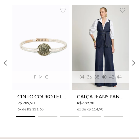
P
M
G
34
36
38
40
42
44
CINTO COURO LE LIS SUKI FEMININO
CALÇA JEANS PANTA WIDE LE LIS ISIS FEMININA
R$
789
,
90
R$
689
,
90
6
x de
R$
131
,
65
6
x de
R$
114
,
98