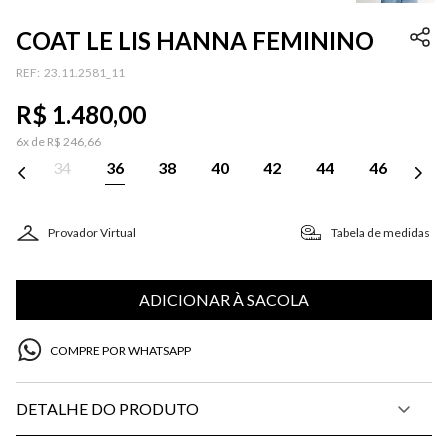
COAT LE LIS HANNA FEMININO
:
23.11.2581_11
R$
1
.
480
,
00
6
x de
R$
246
,
66
34
36
38
40
42
44
46
Provador Virtual
Tabela de medidas
ADICIONAR À SACOLA
COMPRE POR WHATSAPP
DETALHE DO PRODUTO