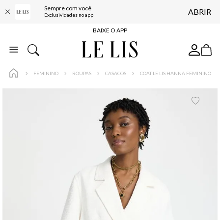
Sempre com você
ABRIR
FRETE GRÁTIS*
Exclusividades no app
BAIXE O APP
10% OFF NA PRIMEIRA COMPRA*
COMPRE ONLINE E RETIRE EM LOJA*
FEMININO
ROUPAS
CASACOS
COAT LE LIS HANNA FEMININO
ENTREGA EXPRESSA*
FRETE GRÁTIS*
BAIXE O APP
10% OFF NA PRIMEIRA COMPRA*