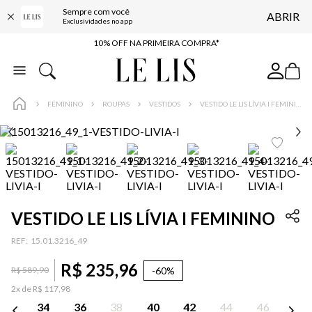
Sempre com você
ABRIR
BAIXE O APP
Exclusividades no app
10% OFF NA PRIMEIRA COMPRA*
COMPRE ONLINE E RETIRE EM LOJA*
ENTREGA EXPRESSA*
FEMININO
ROUPAS
VESTIDOS
VESTIDO LE LIS LÍVIA I FEMININO
FRETE GRÁTIS*
BAIXE O APP
10% OFF NA PRIMEIRA COMPRA*
VESTIDO LE LIS LÍVIA I FEMININO
:
15.01.3216_49
R$
235
,
96
-
60%
R$
589
,
90
2
x de
R$
117
,
98
34
36
38
40
42
44
46