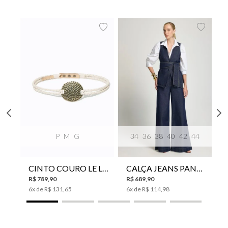
P
M
G
34
36
38
40
42
44
CINTO COURO LE LIS SUKI FEMININO
CALÇA JEANS PANTA WIDE LE LIS ISIS FEMININA
R$
789
,
90
R$
689
,
90
6
x de
R$
131
,
65
6
x de
R$
114
,
98