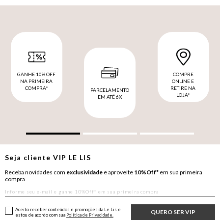
GANHE 10% OFF
COMPRE
NA PRIMEIRA
ONLINE E
COMPRA*
RETIRE NA
PARCELAMENTO
LOJA*
EM ATÉ 6X
Seja cliente
VIP
LE LIS
Receba novidades com
exclusividade
e aproveite
10%Off*
em sua primeira
compra
Aceito receber conteúdos e promoções da Le Lis e
QUERO SER VIP
estou de acordo com sua
Política de Privacidade.