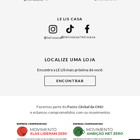
Black Friday
Gift Guide
LE LIS CASA
Mães
Namorados
@leliscasa
/leliscasa
@leliscasa
Japão
Julián Manfredi
LOCALIZE UMA LOJA
Raízes do Pará
Encontre a LE LIS mais próxima de você:
Cuidados Casa
Instruções de Jogos
Minha Loja Le Lis
Le Lis Casa PRO
Fazemos parte do
Pacto Global da ONU
e estamos comprometidos com os movimentos