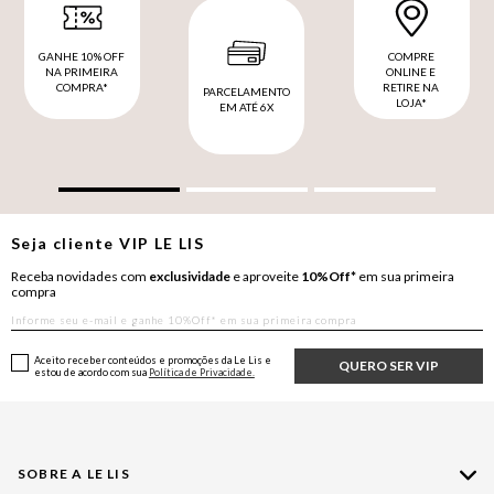
GANHE 10% OFF
COMPRE
NA PRIMEIRA
ONLINE E
COMPRA*
RETIRE NA
PARCELAMENTO
LOJA*
EM ATÉ 6X
Seja cliente
VIP
LE LIS
Receba novidades com
exclusividade
e aproveite
10%Off*
em sua primeira
compra
Aceito receber conteúdos e promoções da Le Lis e
QUERO SER VIP
estou de acordo com sua
Política de Privacidade.
SOBRE A LE LIS