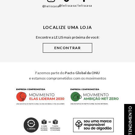
@leliscasa
/leliscasa
@leliscasa
Japão
Julián Manfredi
LOCALIZE UMA LOJA
Raízes do Pará
Encontre a LE LIS mais próxima de você:
Cuidados Casa
Instruções de Jogos
Minha Loja Le Lis
Le Lis Casa PRO
Fazemos parte do
Pacto Global da ONU
e estamos comprometidos com os movimentos
ATENDIMENTO