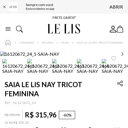
Sempre com você
ABRIR
ENTREGA EXPRESSA*
Exclusividades no app
FRETE GRÁTIS*
BAIXE O APP
10% OFF NA PRIMEIRA COMPRA*
FEMININO
ROUPAS
SAIAS
SAIA LE LIS NAY TRICOT FEMININA
SAIA LE LIS NAY TRICOT
FEMININA
:
16.12.0672_24
R$
315
,
96
-
60%
R$
789
,
90
3
x de
R$
105
,
32