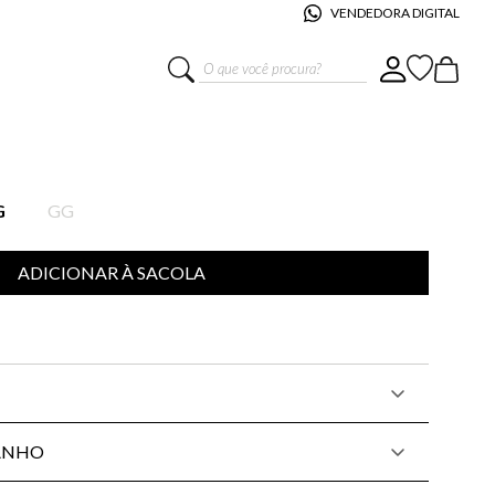
VENDEDORA DIGITAL
O que você procura?
E LIS FAFÁ TRICOT FEMININO
G
GG
ADICIONAR À SACOLA
ANHO