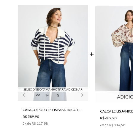
SELECIONE O TAMANHO PARA ADICIONAR
PP
M
G
ADICI
CASACO POLO LE LIS FAFÁ TRICOT FEMININO
R$ 589,90
R$ 689,90
5
x de
R$ 117,98
6
x de
R$ 114,98