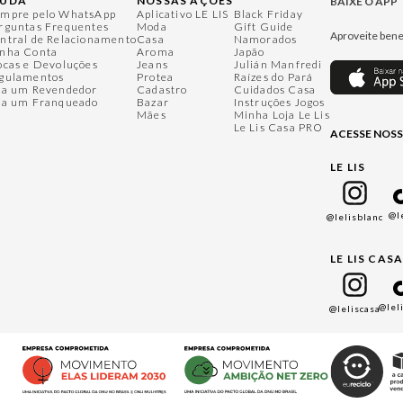
JUDA
NOSSAS AÇÕES
BAIXE O APP
mpre pelo WhatsApp
Aplicativo LE LIS
Black Friday
rguntas Frequentes
Moda
Gift Guide
Aproveite bene
ntral de Relacionamento
Casa
Namorados
nha Conta
Aroma
Japão
ocas e Devoluções
Jeans
Julián Manfredi
gulamentos
Protea
Raízes do Pará
ja um Revendedor
Cadastro
Cuidados Casa
ja um Franqueado
Bazar
Instruções Jogos
Mães
Minha Loja Le Lis
Le Lis Casa PRO
ACESSE NOSS
LE LIS
@l
@lelisblanc
LE LIS CAS
@lel
@leliscasa