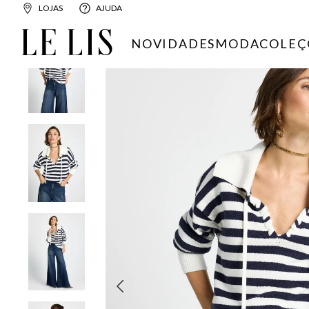
LOJAS
AJUDA
FEMININO
ROUPAS
CASACOS
CASACO POLO LE LIS FAFÁ
NOVIDADES
MODA
COLEÇ