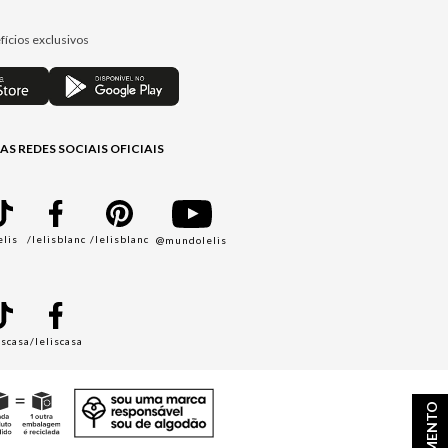
fícios exclusivos
AS REDES SOCIAIS OFICIAIS
elis
/lelisblanc
/lelisblanc
@mundolelis
A
iscasa
/leliscasa