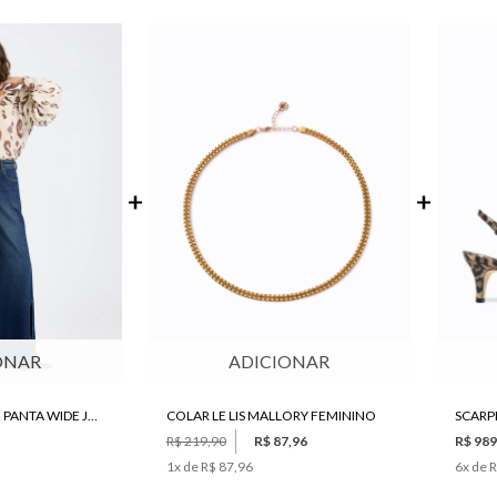
ONAR
ADICIONAR
CALÇA LE LIS JANICE PANTA WIDE JEANS FEMININA
COLAR LE LIS MALLORY FEMININO
SCARPI
R$ 219,90
R$ 87,96
R$ 989
1
x de
R$ 87,96
6
x de
R