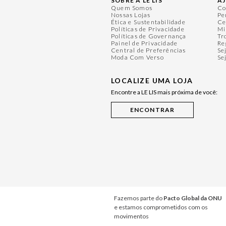
SOBRE A LE LIS
A
Quem Somos
Co
Nossas Lojas
Pe
Ética e Sustentabilidade
Ce
Políticas de Privacidade
Mi
Políticas de Governança
Tr
Painel de Privacidade
Re
Central de Preferências
Se
Moda Com Verso
Se
LOCALIZE UMA LOJA
Encontre a LE LIS mais próxima de você:
Fazemos parte do
Pacto Global da ONU
e estamos comprometidos com os
movimentos