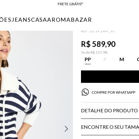
 TRICOT FEMININO
BAIXE O APP
10% OFF NA PRIMEIRA COMPRA*
ÕES
JEANS
CASA
AROMA
BAZAR
CASACO POLO L
COMPRE ONLINE E RETIRE EM LOJA*
:
23.19.1497_91
ENTREGA EXPRESSA*
FRETE GRÁTIS*
R$
589
,
90
BAIXE O APP
5
x de
R$
117
,
98
10% OFF NA PRIMEIRA COMPRA*
PP
P
M
COMPRE POR WHATSAPP
DETALHE DO PRODUTO
ENCONTRE O SEU TAM