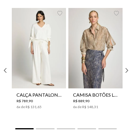
CALÇA PANTALONA LE LIS HORI FEMININA
CAMISA BOTÕES LE LIS YANNA FEMININA
R$
789
,
90
R$
889
,
90
6
x de
R$
131
,
65
6
x de
R$
148
,
31