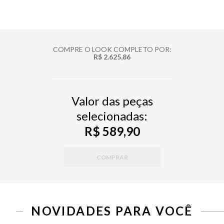
COMPRE O LOOK COMPLETO POR:
R$ 2.625,86
Valor das peças
selecionadas:
R$ 589,90
COMPRAR
PP
P
M
G
34
36
38
40
42
44
46
NOVIDADES PARA VOCÊ