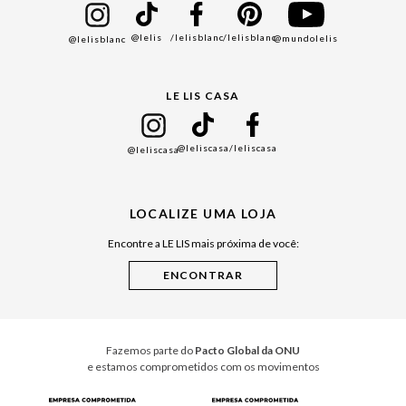
Bazar
@lelis
/lelisblanc
/lelisblanc
@mundolelis
@lelisblanc
Black Friday
Gift Guide
LE LIS CASA
Mães
Namorados
@leliscasa
/leliscasa
@leliscasa
Japão
Julián Manfredi
LOCALIZE UMA LOJA
Raízes do Pará
Encontre a LE LIS mais próxima de você:
Cuidados Casa
Instruções de Jogos
Minha Loja Le Lis
Le Lis Casa PRO
Fazemos parte do
Pacto Global da ONU
e estamos comprometidos com os movimentos