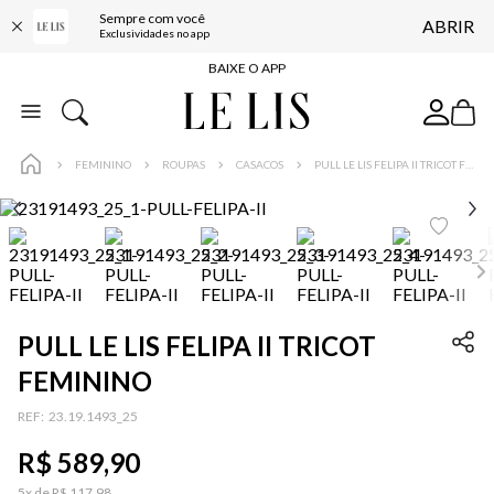
Sempre com você
ABRIR
FRETE GRÁTIS*
Exclusividades no app
BAIXE O APP
10% OFF NA PRIMEIRA COMPRA*
COMPRE ONLINE E RETIRE EM LOJA*
FEMININO
ROUPAS
CASACOS
PULL LE LIS FELIPA II TRICOT FEMININO
ENTREGA EXPRESSA*
FRETE GRÁTIS*
BAIXE O APP
10% OFF NA PRIMEIRA COMPRA*
PULL LE LIS FELIPA II TRICOT
FEMININO
:
23.19.1493_25
R$
589
,
90
5
x de
R$
117
,
98