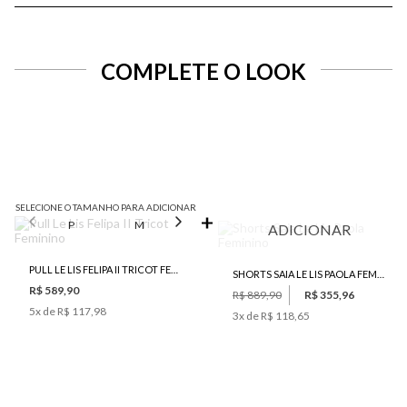
COMPLETE O LOOK
SELECIONE O TAMANHO PARA ADICIONAR
P
M
G
GG
ADICIONAR
PULL LE LIS FELIPA II TRICOT FEMININO
SHORTS SAIA LE LIS PAOLA FEMININO
R$ 589,90
R$ 889,90
R$ 355,96
5
x de
R$ 117,98
3
x de
R$ 118,65