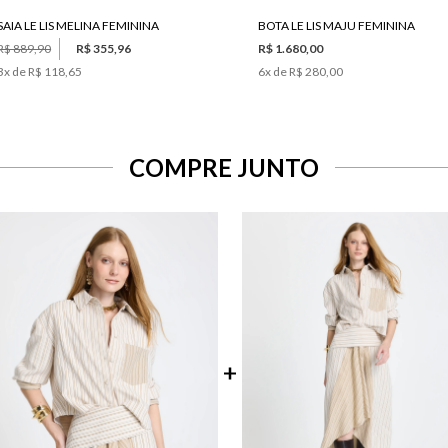
SAIA LE LIS MELINA FEMININA
BOTA LE LIS MAJU FEMININA
R$ 889,90
R$ 355,96
R$ 1.680,00
3
x de
R$ 118,65
6
x de
R$ 280,00
COMPRE JUNTO