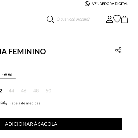
VENDEDORA DIGITAL
O que você procura?
INA FEMININO
-
60%
2
44
46
48
50
Tabela de medidas
ADICIONAR À SACOLA