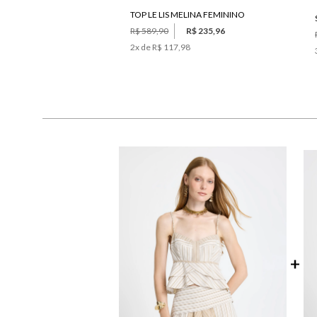
TOP LE LIS MELINA FEMININO
R$ 589,90
R$ 235,96
2
x de
R$ 117,98