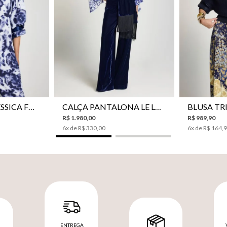
42
44
46
34
36
38
40
42
44
P
CAMISA LE LIS JESSICA FEMININA
CALÇA PANTALONA LE LIS SONIA FEMININA
R$
1
.
980
,
00
R$
989
,
90
6
x de
R$
330
,
00
6
x de
R$
164
,
ENTREGA