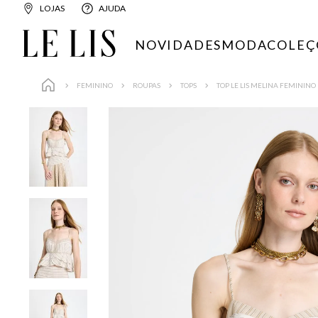
LOJAS
AJUDA
NOVIDADES
MODA
COLEÇ
FEMININO
ROUPAS
TOPS
TOP LE LIS MELINA FEMININO