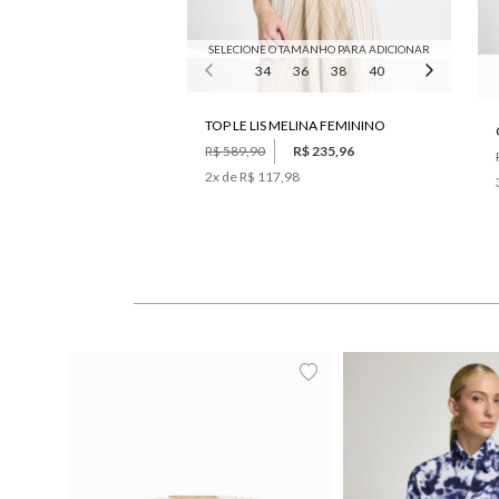
SELECIONE O TAMANHO PARA ADICIONAR
34
36
38
40
42
TOP LE LIS MELINA FEMININO
R$ 589,90
R$ 235,96
2
x de
R$ 117,98