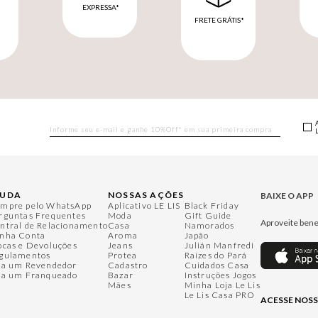
EXPRESSA*
FRETE GRÁTIS*
M
JUDA
NOSSAS AÇÕES
BAIXE O APP
mpre pelo WhatsApp
Aplicativo LE LIS
Black Friday
rguntas Frequentes
Moda
Gift Guide
Aproveite bene
ntral de Relacionamento
Casa
Namorados
nha Conta
Aroma
Japão
ocas e Devoluções
Jeans
Julián Manfredi
gulamentos
Protea
Raízes do Pará
ja um Revendedor
Cadastro
Cuidados Casa
ja um Franqueado
Bazar
Instruções Jogos
Mães
Minha Loja Le Lis
Le Lis Casa PRO
ACESSE NOSS