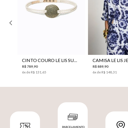
P
M
G
34
36
38
40
CINTO COURO LE LIS SUKI FEMININO
R$
789
,
90
R$
889
,
90
6
x de
R$
131
,
65
6
x de
R$
148
,
31
PARCELAMENTO