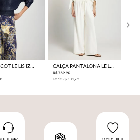
P
P
M
G
PP
P
M
G
BLUSA TRICOT LE LIS IZUMI FEMININA
CALÇA PANTALONA LE LIS HORI FEMININA
R$
789
,
90
98
6
x de
R$
131
,
65
VENDEDORA
COMPARTILHE