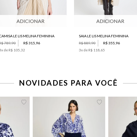
ADICIONAR
ADICIONAR
CAMISA LE LIS MELINA FEMININA
SAIA LE LIS MELINA FEMININA
R$ 789,90
R$ 315,96
R$ 889,90
R$ 355,96
3
x de
R$ 105,32
3
x de
R$ 118,65
NOVIDADES PARA VOCÊ