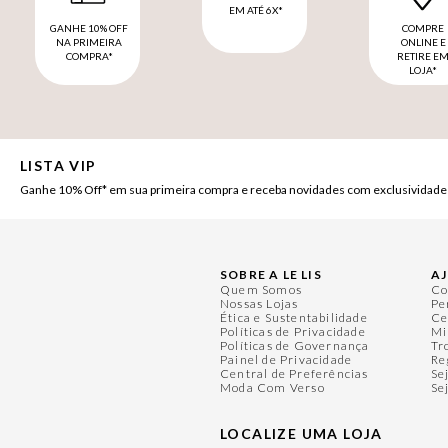
EM ATÉ 6X*
GANHE 10% OFF
COMPRE
NA PRIMEIRA
ONLINE E
COMPRA*
RETIRE E
LOJA*
LISTA VIP
Ganhe 10% Off* em sua primeira compra e receba novidades com exclusividade
SOBRE A LE LIS
A
Quem Somos
Co
Nossas Lojas
Pe
Ética e Sustentabilidade
Ce
Políticas de Privacidade
Mi
Políticas de Governança
Tr
Painel de Privacidade
Re
Central de Preferências
Se
Moda Com Verso
Se
LOCALIZE UMA LOJA