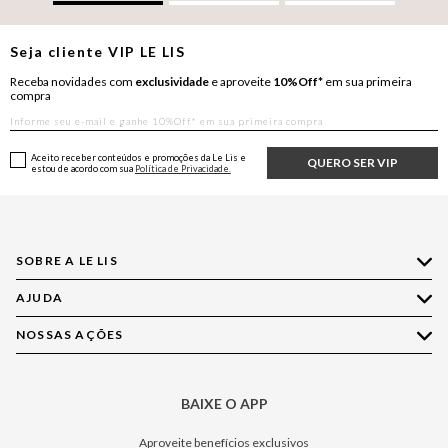
Seja cliente
VIP
LE LIS
Receba novidades com
exclusividade
e aproveite
10%Off*
em sua primeira
compra
Aceito receber conteúdos e promoções da Le Lis e
QUERO SER VIP
estou de acordo com sua
Política de Privacidade.
SOBRE A LE LIS
AJUDA
Quem Somos
Nossas Lojas
NOSSAS AÇÕES
Compre pelo WhatsApp
Ética e Sustentabilidade
Perguntas Frequentes
Aplicativo LE LIS
Política de Privacidade
Central de Relacionamento
BAIXE O APP
Moda
Política de Governança
Minha Conta
Casa
Aproveite benefícios exclusivos