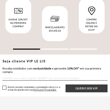
GANHE 10% OFF
COMPRE
NA PRIMEIRA
ONLINE E
COMPRA*
RETIRE NA
PARCELAMENTO
LOJA*
EM ATÉ 6X
Seja cliente
VIP
LE LIS
Receba novidades com
exclusividade
e aproveite
10%Off*
em sua primeira
compra
Aceito receber conteúdos e promoções da Le Lis e
QUERO SER VIP
estou de acordo com sua
Política de Privacidade.