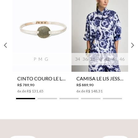
P
M
G
34
36
38
40
42
44
46
CINTO COURO LE LIS SUKI FEMININO
CAMISA LE LIS JESSICA FEMININA
R$
789
,
90
R$
889
,
90
6
x de
R$
131
,
65
6
x de
R$
148
,
31