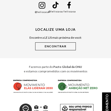
Namorados
@leliscasa
/leliscasa
@leliscasa
Japão
Julián Manfredi
LOCALIZE UMA LOJA
Raízes do Pará
Encontre a LE LIS mais próxima de você:
Cuidados Casa
Instruções de Jogos
Minha Loja Le Lis
Le Lis Casa PRO
Fazemos parte do
Pacto Global da ONU
e estamos comprometidos com os movimentos
ATENDIMENTO