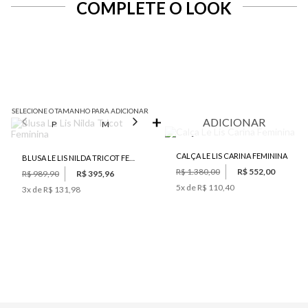
COMPLETE O LOOK
SELECIONE O TAMANHO PARA ADICIONAR
ADICIONAR
P
M
G
CALÇA LE LIS CARINA FEMININA
BLUSA LE LIS NILDA TRICOT FEMININA
R$ 1.380,00
R$ 552,00
R$ 989,90
R$ 395,96
5
x de
R$ 110,40
3
x de
R$ 131,98