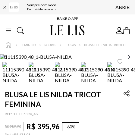
Sempre com você
ABRIR
FRETE GRÁTIS*
Exclusividades no app
BAIXE O APP
10% OFF NA PRIMEIRA COMPRA*
COMPRE ONLINE E RETIRE EM LOJA*
FEMININO
ROUPAS
BLUSAS
BLUSA LE LIS NILDA TRICOT FEMININA
ENTREGA EXPRESSA*
FRETE GRÁTIS*
BAIXE O APP
10% OFF NA PRIMEIRA COMPRA*
BLUSA LE LIS NILDA TRICOT
FEMININA
:
11.11.5390_48
R$
395
,
96
-
60%
R$
989
,
90
3
x de
R$
131
,
98