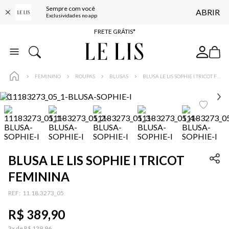
Sempre com você
ABRIR
ENTREGA EXPRESSA*
Exclusividades no app
FRETE GRÁTIS*
BAIXE O APP
10% OFF NA PRIMEIRA COMPRA*
FEMININO
ROUPAS
BLUSAS
BLUSA LE LIS SOPHIE I TRICOT FEMININA
BLUSA LE LIS SOPHIE I TRICOT
FEMININA
:
11.18.3273_05
R$
389
,
90
3
x de
R$
129
,
96