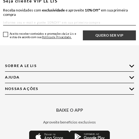
Seja cliente
VIP
LE LIS
Receba novidades com
exclusividade
e aproveite
10%Off*
em sua primeira
compra
Aceito receber conteúdos e promoções da Le Lis e
QUERO SER VIP
estou de acordo com sua
Política de Privacidade.
SOBRE A LE LIS
AJUDA
Quem Somos
Nossas Lojas
NOSSAS AÇÕES
Compre pelo WhatsApp
Ética e Sustentabilidade
Perguntas Frequentes
Aplicativo LE LIS
Política de Privacidade
Central de Relacionamento
BAIXE O APP
Moda
Política de Governança
Minha Conta
Casa
Aproveite benefícios exclusivos
Painel de Privacidade
Trocas e Devoluções
Aroma
Central de Preferências
Regulamentos