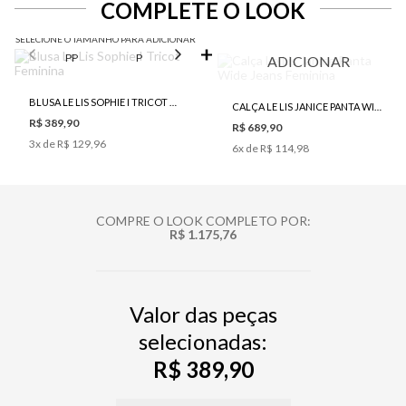
COMPLETE O LOOK
SELECIONE O TAMANHO PARA ADICIONAR
PP
P
M
G
ADICIONAR
BLUSA LE LIS SOPHIE I TRICOT FEMININA
CALÇA LE LIS JANICE PANTA WIDE JEANS FEMININA
R$ 389,90
R$ 689,90
3
x de
R$ 129,96
6
x de
R$ 114,98
COMPRE O LOOK COMPLETO POR:
R$ 1.175,76
Valor das peças
selecionadas:
R$ 389,90