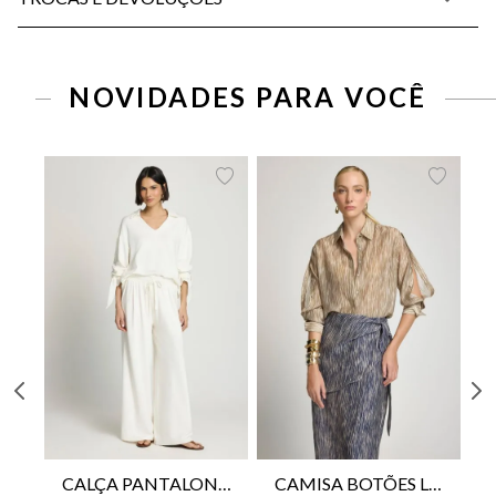
PP
P
M
G
34
36
38
40
42
44
46
NOVIDADES PARA VOCÊ
CALÇA PANTALONA LE LIS HORI FEMININA
CAMISA BOTÕES LE LIS YANNA FEMININA