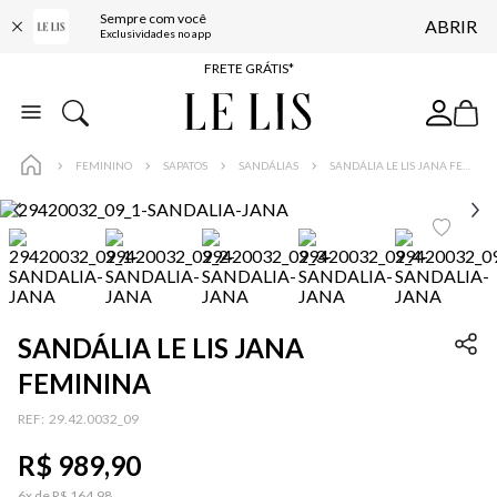
Sempre com você
ABRIR
ENTREGA EXPRESSA*
Exclusividades no app
FRETE GRÁTIS*
BAIXE O APP
10% OFF NA PRIMEIRA COMPRA*
FEMININO
SAPATOS
SANDÁLIAS
SANDÁLIA LE LIS JANA FEMININA
SANDÁLIA LE LIS JANA
FEMININA
:
29.42.0032_09
R$
989
,
90
6
x de
R$
164
,
98