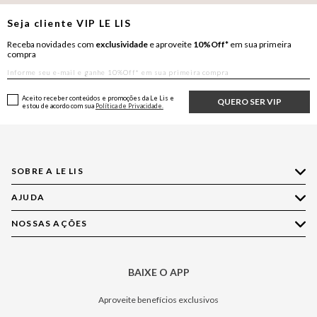
Seja cliente
VIP
LE LIS
Receba novidades com
exclusividade
e aproveite
10%Off*
em sua primeira
compra
Aceito receber conteúdos e promoções da Le Lis e
QUERO SER VIP
estou de acordo com sua
Política de Privacidade.
SOBRE A LE LIS
AJUDA
Quem Somos
Nossas Lojas
NOSSAS AÇÕES
Compre pelo WhatsApp
Ética e Sustentabilidade
Perguntas Frequentes
Aplicativo LE LIS
Política de Privacidade
Central de Relacionamento
BAIXE O APP
Moda
Política de Governança
Minha Conta
Casa
Aproveite benefícios exclusivos
Painel de Privacidade
Trocas e Devoluções