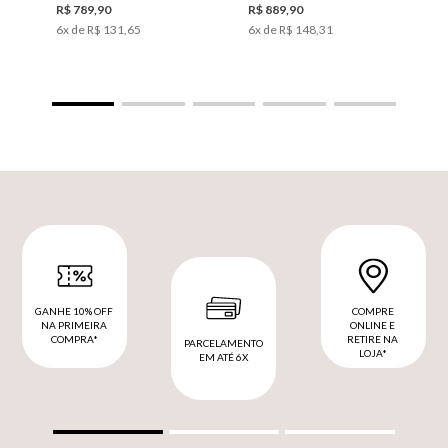
R$
789
,
90
R$
889
,
90
6
x de
R$
131
,
65
6
x de
R$
148
,
31
GANHE 10% OFF
COMPRE
NA PRIMEIRA
ONLINE E
COMPRA*
RETIRE NA
PARCELAMENTO
LOJA*
EM ATÉ 6X