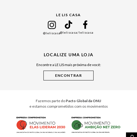
Gift Guide
LE LIS CASA
Mães
Namorados
@leliscasa
/leliscasa
@leliscasa
Japão
Julián Manfredi
LOCALIZE UMA LOJA
Raízes do Pará
Encontre a LE LIS mais próxima de você:
Cuidados Casa
Instruções de Jogos
Minha Loja Le Lis
Le Lis Casa PRO
Fazemos parte do
Pacto Global da ONU
e estamos comprometidos com os movimentos