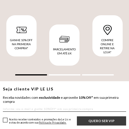
GANHE 10% OFF
COMPRE
NA PRIMEIRA
ONLINE E
COMPRA*
RETIRE NA
PARCELAMENTO
LOJA*
EM ATÉ 6X
Seja cliente
VIP
LE LIS
Receba novidades com
exclusividade
e aproveite
10%Off*
em sua primeira
compra
Aceito receber conteúdos e promoções da Le Lis e
QUERO SER VIP
estou de acordo com sua
Política de Privacidade.