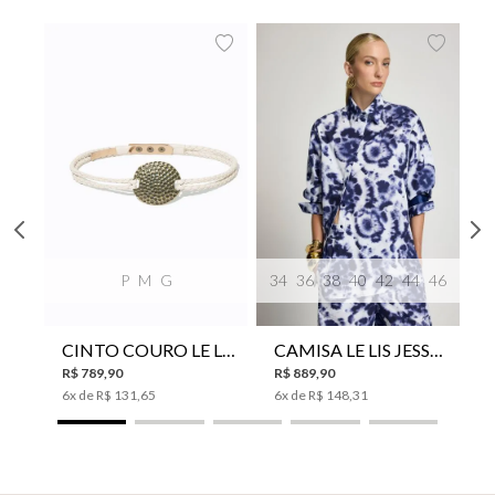
P
M
G
34
36
38
40
42
44
46
CINTO COURO LE LIS SUKI FEMININO
CAMISA LE LIS JESSICA FEMININA
R$
789
,
90
R$
889
,
90
6
x de
R$
131
,
65
6
x de
R$
148
,
31