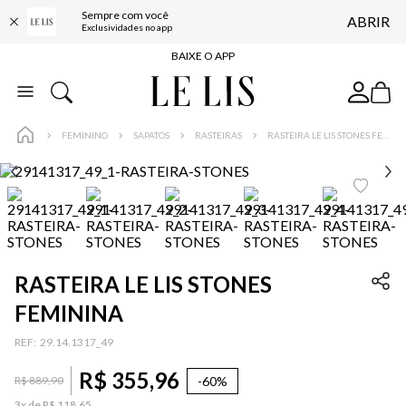
Sempre com você
ABRIR
FRETE GRÁTIS*
Exclusividades no app
BAIXE O APP
10% OFF NA PRIMEIRA COMPRA*
COMPRE ONLINE E RETIRE EM LOJA*
FEMININO
SAPATOS
RASTEIRAS
RASTEIRA LE LIS STONES FEMININA
ENTREGA EXPRESSA*
FRETE GRÁTIS*
BAIXE O APP
10% OFF NA PRIMEIRA COMPRA*
RASTEIRA LE LIS STONES
FEMININA
:
29.14.1317_49
R$
355
,
96
-
60%
R$
889
,
90
3
x de
R$
118
,
65