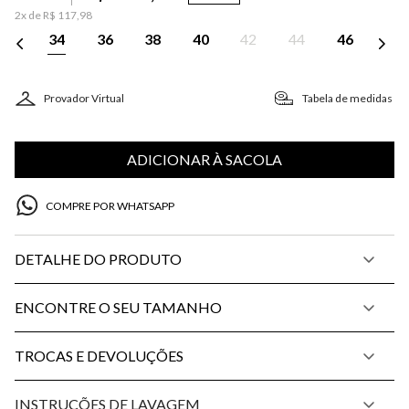
2
x de
R$
117
,
98
34
36
38
40
42
44
46
Provador Virtual
Tabela de medidas
ADICIONAR À SACOLA
COMPRE POR WHATSAPP
DETALHE DO PRODUTO
ENCONTRE O SEU TAMANHO
TROCAS E DEVOLUÇÕES
INSTRUÇÕES DE LAVAGEM