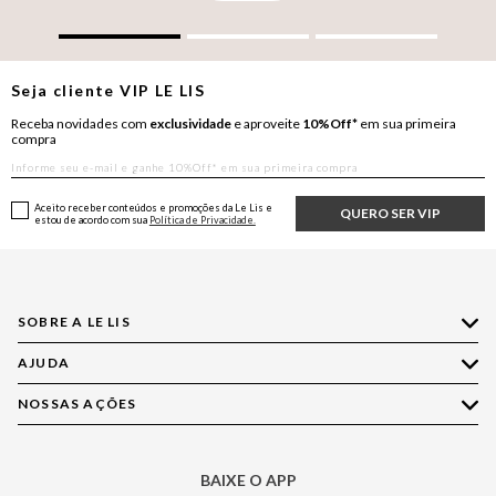
Seja cliente
VIP
LE LIS
Receba novidades com
exclusividade
e aproveite
10%Off*
em sua primeira
compra
Aceito receber conteúdos e promoções da Le Lis e
QUERO SER VIP
estou de acordo com sua
Política de Privacidade.
SOBRE A LE LIS
AJUDA
Quem Somos
Nossas Lojas
NOSSAS AÇÕES
Compre pelo WhatsApp
Ética e Sustentabilidade
Perguntas Frequentes
Aplicativo LE LIS
Política de Privacidade
Central de Relacionamento
BAIXE O APP
Moda