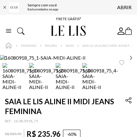
Sempre com você
ABRIR
ENTREGA EXPRESSA*
Exclusividades no app
FRETE GRÁTIS*
BAIXE O APP
10% OFF NA PRIMEIRA COMPRA*
FEMININO
ROUPAS
SAIAS
SAIA LE LIS ALINE II MIDI JEANS FEMININA
SAIA LE LIS ALINE II MIDI JEANS
FEMININA
:
16.08.0918_75
R$
235
,
96
-
60%
R$
589
,
90