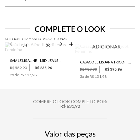
COMPLETE O LOOK
SELECIONE O TAMANHO PARA ADICIONAR
34
36
38
40
46
ADICIONAR
SAIA LE LIS ALINE II MIDI JEANS FEMININA
CASACO LE LIS JANA TRICOT FEMININO
R$ 589,90
R$ 235,96
R$ 989,90
R$ 395,96
2
x de
R$ 117,98
3
x de
R$ 131,98
COMPRE O LOOK COMPLETO POR:
R$ 631,92
Valor das peças