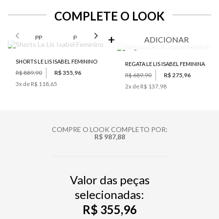
COMPLETE O LOOK
SELECIONE O TAMANHO PARA ADICIONAR
PP
P
M
G
ADICIONAR
SHORTS LE LIS ISABEL FEMININO
REGATA LE LIS ISABEL FEMININA
R$ 889,90
R$ 355,96
R$ 689,90
R$ 275,96
3
x de
R$ 118,65
2
x de
R$ 137,98
COMPRE O LOOK COMPLETO POR:
R$ 987,88
Valor das peças
selecionadas:
R$ 355,96