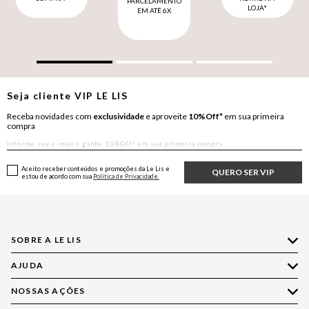
PARCELAMENTO
LOJA*
EM ATÉ 6X
Seja cliente
VIP
LE LIS
Receba novidades com
exclusividade
e aproveite
10%Off*
em sua primeira
compra
Aceito receber conteúdos e promoções da Le Lis e
QUERO SER VIP
estou de acordo com sua
Política de Privacidade.
SOBRE A LE LIS
AJUDA
Quem Somos
Nossas Lojas
NOSSAS AÇÕES
Compre pelo WhatsApp