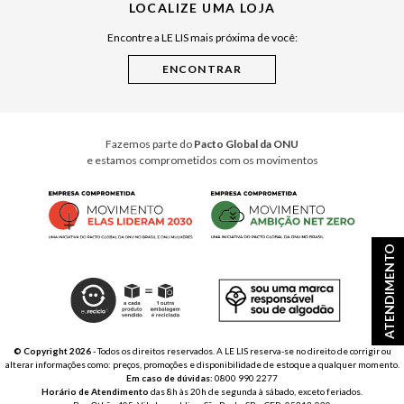
LOCALIZE UMA LOJA
Raízes do Pará
Encontre a LE LIS mais próxima de você:
Cuidados Casa
Instruções de Jogos
Minha Loja Le Lis
Le Lis Casa PRO
Fazemos parte do
Pacto Global da ONU
e estamos comprometidos com os movimentos
ATENDIMENTO
© Copyright 2026
- Todos os direitos reservados. A LE LIS reserva-se no direito de corrigir ou
alterar informações como: preços, promoções e disponibilidade de estoque a qualquer momento.
Em caso de dúvidas:
0800 990 2277
Horário de Atendimento
das 8h às 20h de segunda à sábado, exceto feriados.