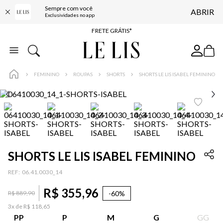
Sempre com você
ABRIR
ENTREGA EXPRESSA*
Exclusividades no app
FRETE GRÁTIS*
BAIXE O APP
10% OFF NA PRIMEIRA COMPRA*
FEMININO
ROUPAS
SHORTS
SHORTS LE LIS ISABEL FEMININO
SHORTS LE LIS ISABEL FEMININO
:
06.41.0030_14
R$
355
,
96
-
60%
R$
889
,
90
3
x de
R$
118
,
65
PP
P
M
G
GG