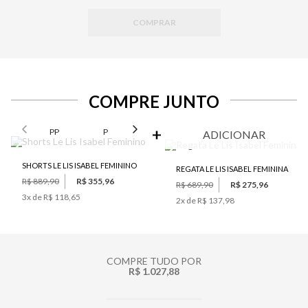
COMPRAR
COMPRE JUNTO
SELECIONE O TAMANHO PARA ADICIONAR
PP
P
M
G
ADICIONAR
SHORTS LE LIS ISABEL FEMININO
REGATA LE LIS ISABEL FEMININA
R$ 889,90
R$ 355,96
R$ 689,90
R$ 275,96
3
x de
R$ 118,65
2
x de
R$ 137,98
COMPRE TUDO POR
R$ 1.027,88