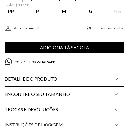
2
x de
R$
117
,
98
PP
P
M
G
GG
Provador Virtual
Tabela de medidas
ADICIONAR À SACOLA
COMPRE POR WHATSAPP
DETALHE DO PRODUTO
ENCONTRE O SEU TAMANHO
TROCAS E DEVOLUÇÕES
INSTRUÇÕES DE LAVAGEM