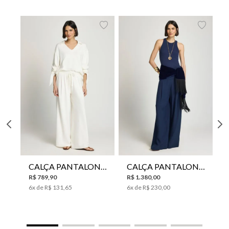
CALÇA PANTALONA LE LIS HORI FEMININA
CALÇA PANTALONA LE LIS SAKURA II FEMININA
R$
789
,
90
R$
1
.
380
,
00
6
x de
R$
131
,
65
6
x de
R$
230
,
00