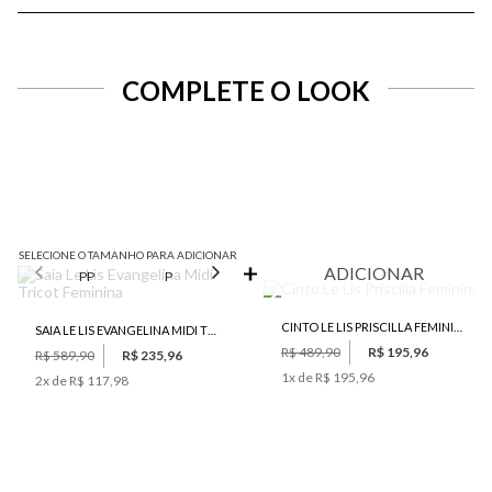
COMPLETE O LOOK
SELECIONE O TAMANHO PARA ADICIONAR
ADICIONAR
PP
P
M
G
CINTO LE LIS PRISCILLA FEMININO
SAIA LE LIS EVANGELINA MIDI TRICOT FEMININA
R$ 489,90
R$ 195,96
R$ 589,90
R$ 235,96
1
x de
R$ 195,96
2
x de
R$ 117,98