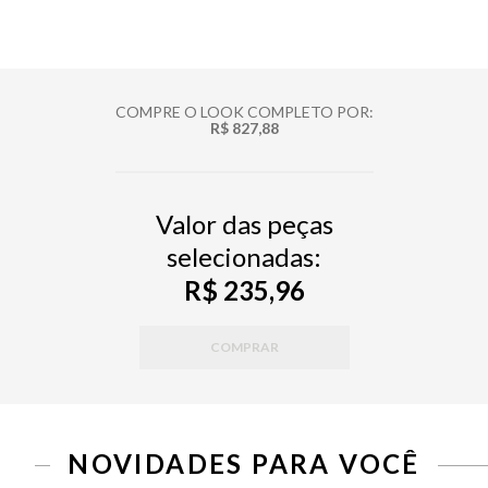
COMPRE O LOOK COMPLETO POR:
R$ 827,88
Valor das peças
selecionadas:
R$ 235,96
COMPRAR
PP
P
M
G
34
36
38
40
42
44
NOVIDADES PARA VOCÊ