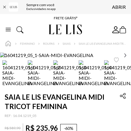
Sempre com você
ABRIR
ENTREGA EXPRESSA*
Exclusividades no app
FRETE GRÁTIS*
BAIXE O APP
10% OFF NA PRIMEIRA COMPRA*
FEMININO
ROUPAS
SAIAS
SAIA LE LIS EVANGELINA MIDI TRICOT FEMININA
SAIA LE LIS EVANGELINA MIDI
TRICOT FEMININA
:
16.04.1219_05
R$
235
,
96
-
60%
R$
589
,
90