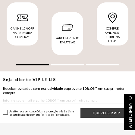
GANHE 10% OFF
COMPRE
NA PRIMEIRA
ONLINE E
COMPRA*
RETIRE NA
PARCELAMENTO
LOJA*
EM ATÉ 6X
Seja cliente
VIP
LE LIS
Receba novidades com
exclusividade
e aproveite
10%Off*
em sua primeira
compra
ATENDIMENTO
Aceito receber conteúdos e promoções da Le Lis e
QUERO SER VIP
estou de acordo com sua
Política de Privacidade.