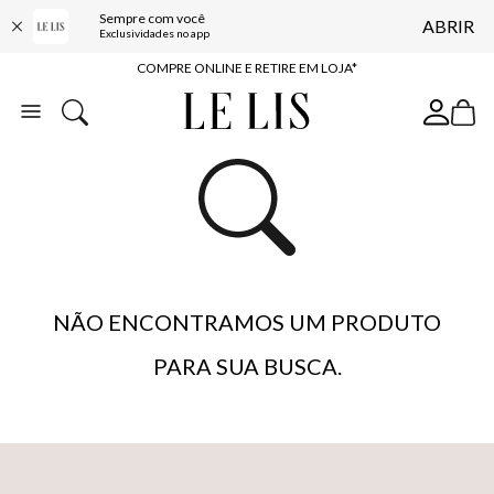
Sempre com você
ABRIR
10% OFF NA PRIMEIRA COMPRA*
Exclusividades no app
COMPRE ONLINE E RETIRE EM LOJA*
ENTREGA EXPRESSA*
FRETE GRÁTIS*
BAIXE O APP
10% OFF NA PRIMEIRA COMPRA*
NÃO ENCONTRAMOS UM PRODUTO
PARA SUA BUSCA.