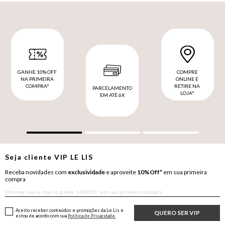
GANHE 10% OFF
COMPRE
NA PRIMEIRA
ONLINE E
COMPRA*
RETIRE NA
PARCELAMENTO
LOJA*
EM ATÉ 6X
Seja cliente
VIP
LE LIS
Receba novidades com
exclusividade
e aproveite
10%Off*
em sua primeira
compra
Aceito receber conteúdos e promoções da Le Lis e
QUERO SER VIP
estou de acordo com sua
Política de Privacidade.