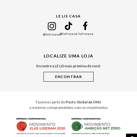
Gift Guide
LE LIS CASA
Mães
Namorados
@leliscasa
/leliscasa
@leliscasa
Japão
Julián Manfredi
LOCALIZE UMA LOJA
Raízes do Pará
Encontre a LE LIS mais próxima de você:
Cuidados Casa
Instruções de Jogos
Minha Loja Le Lis
Le Lis Casa PRO
Fazemos parte do
Pacto Global da ONU
e estamos comprometidos com os movimentos