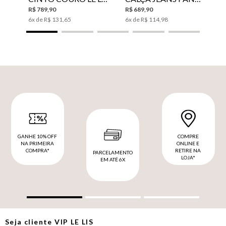
R$
789
,
90
R$
689
,
90
6
x de
R$
131
,
65
6
x de
R$
114
,
98
GANHE 10% OFF
COMPRE
NA PRIMEIRA
ONLINE E
COMPRA*
RETIRE NA
PARCELAMENTO
LOJA*
EM ATÉ 6X
Seja cliente
VIP
LE LIS