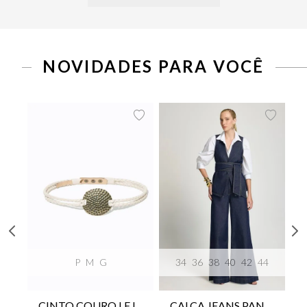
NOVIDADES PARA VOCÊ
P
M
G
34
36
38
40
42
44
CINTO COURO LE LIS SUKI FEMININO
CALÇA JEANS PANTA WIDE LE LIS ISIS FEMININA