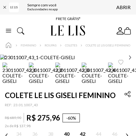
Sempre com você
ABRIR
ENTREGA EXPRESSA*
Exclusividades no app
FRETE GRÁTIS*
BAIXE O APP
10% OFF NA PRIMEIRA COMPRA*
FEMININO
ROUPAS
COLETES
COLETE LE LIS GISELI FEMININO
COLETE LE LIS GISELI FEMININO
:
23.01.1007_43
R$
275
,
96
-
60%
R$
689
,
90
2
x de
R$
137
,
98
34
36
38
40
42
44
46