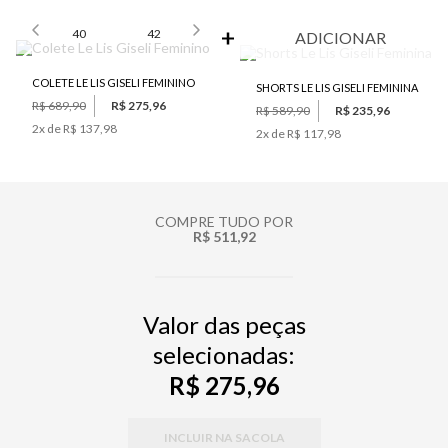
SELECIONE O TAMANHO PARA ADICIONAR
40
42
ADICIONAR
COLETE LE LIS GISELI FEMININO
SHORTS LE LIS GISELI FEMININA
R$ 689,90
R$ 275,96
R$ 589,90
R$ 235,96
2
x de
R$ 137,98
2
x de
R$ 117,98
COMPRE TUDO POR
R$ 511,92
Valor das peças
selecionadas:
R$ 275,96
INCLUIR NA SACOLA