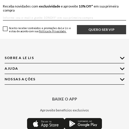
Receba novidades com
exclusividade
e aproveite
10%Off*
em sua primeira
compra
Aceito receber conteúdos e promoções da Le Lis e
QUERO SER VIP
estou de acordo com sua
Política de Privacidade.
SOBRE A LE LIS
AJUDA
Quem Somos
Nossas Lojas
NOSSAS AÇÕES
Compre pelo WhatsApp
Ética e Sustentabilidade
Perguntas Frequentes
Aplicativo LE LIS
Política de Privacidade
Central de Relacionamento
BAIXE O APP
Moda
Política de Governança
Minha Conta
Casa
Aproveite benefícios exclusivos
Painel de Privacidade
Trocas e Devoluções
Aroma
Central de Preferências
Regulamentos
Jeans