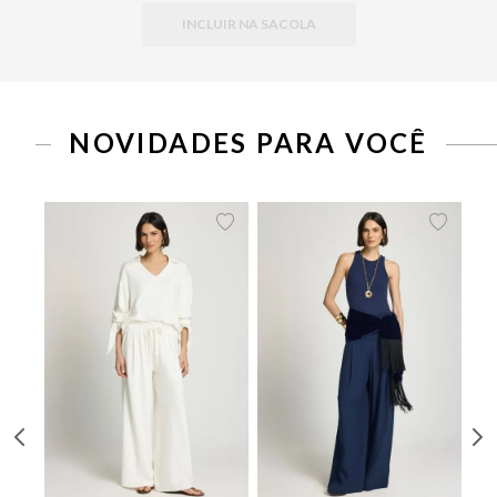
INCLUIR NA SACOLA
PP
P
M
G
34
36
38
40
42
44
NOVIDADES PARA VOCÊ