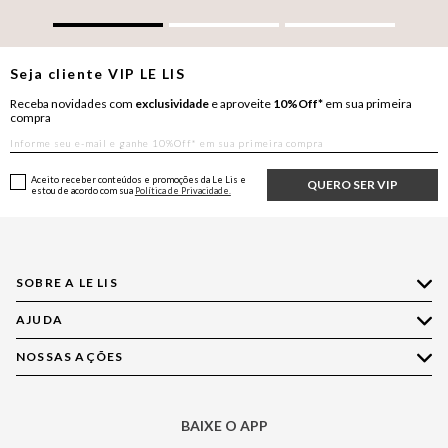
Seja cliente
VIP
LE LIS
Receba novidades com
exclusividade
e aproveite
10%Off*
em sua primeira
compra
Aceito receber conteúdos e promoções da Le Lis e
QUERO SER VIP
estou de acordo com sua
Política de Privacidade.
SOBRE A LE LIS
AJUDA
Quem Somos
Nossas Lojas
NOSSAS AÇÕES
Compre pelo WhatsApp
Ética e Sustentabilidade
Perguntas Frequentes
Aplicativo LE LIS
Política de Privacidade
Central de Relacionamento
BAIXE O APP
Moda