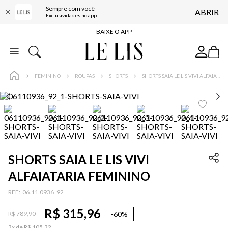
Sempre com você
ABRIR
FRETE GRÁTIS*
Exclusividades no app
BAIXE O APP
10% OFF NA PRIMEIRA COMPRA*
COMPRE ONLINE E RETIRE EM LOJA*
FEMININO
ROUPAS
SHORTS
SHORTS SAIA LE LIS VIVI ALFAIATARIA FEMININO
ENTREGA EXPRESSA*
FRETE GRÁTIS*
BAIXE O APP
10% OFF NA PRIMEIRA COMPRA*
SHORTS SAIA LE LIS VIVI
ALFAIATARIA FEMININO
:
06.11.0936_92
R$
315
,
96
-
60%
R$
789
,
90
3
x de
R$
105
,
32