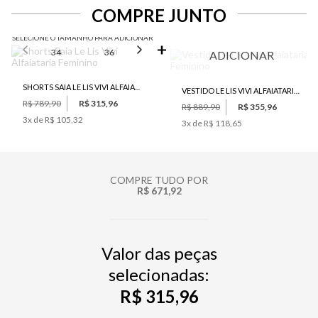
COMPRE JUNTO
SELECIONE O TAMANHO PARA ADICIONAR
34
36
38
40
42
ADICIONAR
SHORTS SAIA LE LIS VIVI ALFAIATARIA FEMININO
VESTIDO LE LIS VIVI ALFAIATARIA FEMININO
R$ 789,90
R$ 315,96
R$ 889,90
R$ 355,96
3
x de
R$ 105,32
3
x de
R$ 118,65
COMPRE TUDO POR
R$ 671,92
Valor das peças
selecionadas:
R$ 315,96