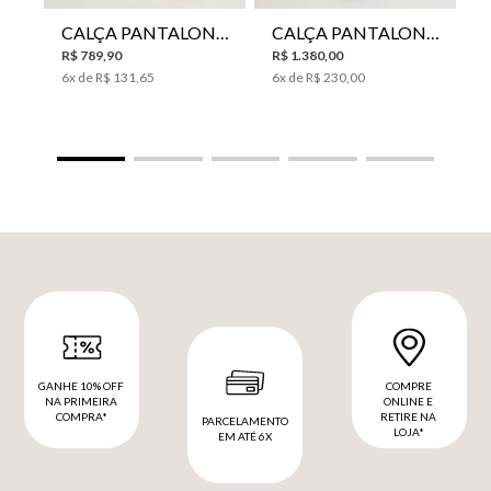
CALÇA PANTALONA LE LIS HORI FEMININA
CALÇA PANTALONA LE LIS SAKURA II FEMININA
R$
789
,
90
R$
1
.
380
,
00
6
x de
R$
131
,
65
6
x de
R$
230
,
00
GANHE 10% OFF
COMPRE
NA PRIMEIRA
ONLINE E
COMPRA*
RETIRE NA
PARCELAMENTO
LOJA*
EM ATÉ 6X