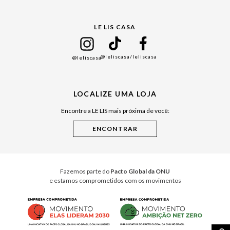
Gift Guide
LE LIS CASA
Mães
Namorados
@leliscasa
/leliscasa
@leliscasa
Japão
Julián Manfredi
LOCALIZE UMA LOJA
Raízes do Pará
Encontre a LE LIS mais próxima de você:
Cuidados Casa
Instruções de Jogos
Minha Loja Le Lis
Le Lis Casa PRO
Fazemos parte do
Pacto Global da ONU
e estamos comprometidos com os movimentos