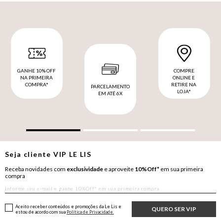
GANHE 10% OFF
COMPRE
NA PRIMEIRA
ONLINE E
COMPRA*
RETIRE NA
PARCELAMENTO
LOJA*
EM ATÉ 6X
Seja cliente
VIP
LE LIS
Receba novidades com
exclusividade
e aproveite
10%Off*
em sua primeira
compra
Aceito receber conteúdos e promoções da Le Lis e
QUERO SER VIP
estou de acordo com sua
Política de Privacidade.