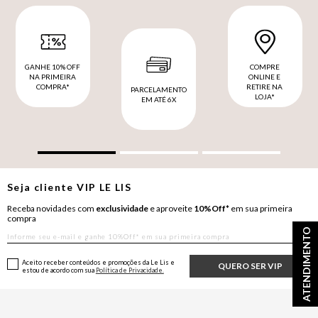
GANHE 10% OFF
COMPRE
NA PRIMEIRA
ONLINE E
COMPRA*
RETIRE NA
PARCELAMENTO
LOJA*
EM ATÉ 6X
Seja cliente
VIP
LE LIS
Receba novidades com
exclusividade
e aproveite
10%Off*
em sua primeira
compra
ATENDIMENTO
Aceito receber conteúdos e promoções da Le Lis e
QUERO SER VIP
estou de acordo com sua
Política de Privacidade.