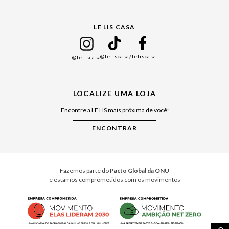
Gift Guide
LE LIS CASA
Mães
Namorados
@leliscasa
/leliscasa
@leliscasa
Japão
Julián Manfredi
LOCALIZE UMA LOJA
Raízes do Pará
Encontre a LE LIS mais próxima de você:
Cuidados Casa
Instruções de Jogos
Minha Loja Le Lis
Le Lis Casa PRO
Fazemos parte do
Pacto Global da ONU
e estamos comprometidos com os movimentos