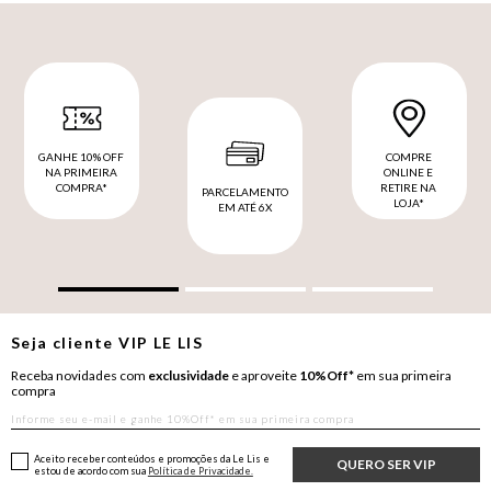
GANHE 10% OFF
COMPRE
NA PRIMEIRA
ONLINE E
COMPRA*
RETIRE NA
PARCELAMENTO
LOJA*
EM ATÉ 6X
Seja cliente
VIP
LE LIS
Receba novidades com
exclusividade
e aproveite
10%Off*
em sua primeira
compra
Aceito receber conteúdos e promoções da Le Lis e
QUERO SER VIP
estou de acordo com sua
Política de Privacidade.