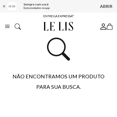
Sempre com você
ABRIR
COMPRE ONLINE E RETIRE EM LOJA*
Exclusividades no app
ENTREGA EXPRESSA*
FRETE GRÁTIS*
BAIXE O APP
10% OFF NA PRIMEIRA COMPRA*
NÃO ENCONTRAMOS UM PRODUTO
PARA SUA BUSCA.