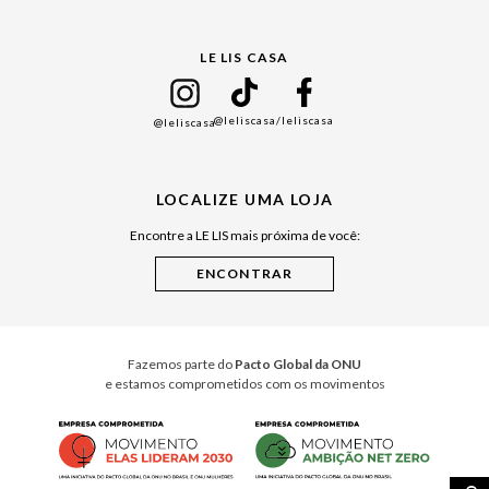
Gift Guide
LE LIS CASA
Mães
Namorados
@leliscasa
/leliscasa
@leliscasa
Japão
Julián Manfredi
LOCALIZE UMA LOJA
Raízes do Pará
Encontre a LE LIS mais próxima de você:
Cuidados Casa
Instruções de Jogos
Minha Loja Le Lis
Le Lis Casa PRO
Fazemos parte do
Pacto Global da ONU
e estamos comprometidos com os movimentos