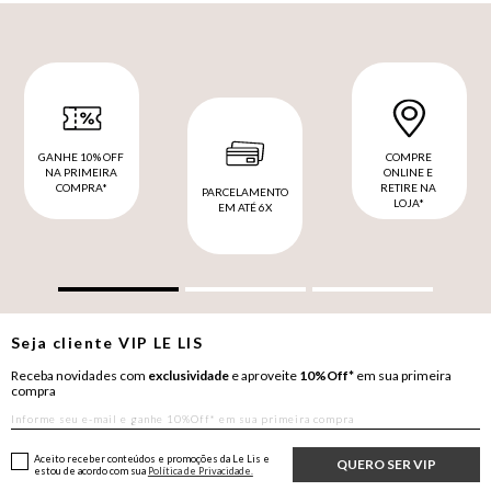
GANHE 10% OFF
COMPRE
NA PRIMEIRA
ONLINE E
COMPRA*
RETIRE NA
PARCELAMENTO
LOJA*
EM ATÉ 6X
Seja cliente
VIP
LE LIS
Receba novidades com
exclusividade
e aproveite
10%Off*
em sua primeira
compra
Aceito receber conteúdos e promoções da Le Lis e
QUERO SER VIP
estou de acordo com sua
Política de Privacidade.