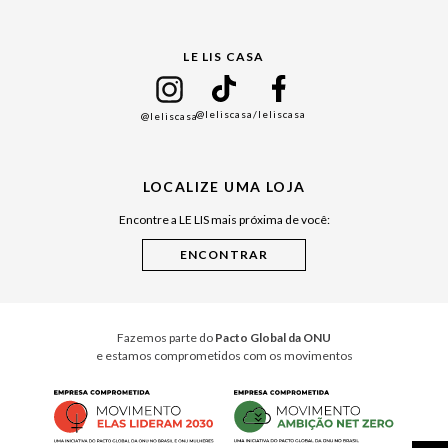
Gift Guide
LE LIS CASA
Mães
Namorados
@leliscasa
/leliscasa
@leliscasa
Japão
Julián Manfredi
LOCALIZE UMA LOJA
Raízes do Pará
Encontre a LE LIS mais próxima de você:
Cuidados Casa
Instruções de Jogos
Minha Loja Le Lis
Le Lis Casa PRO
Fazemos parte do
Pacto Global da ONU
e estamos comprometidos com os movimentos