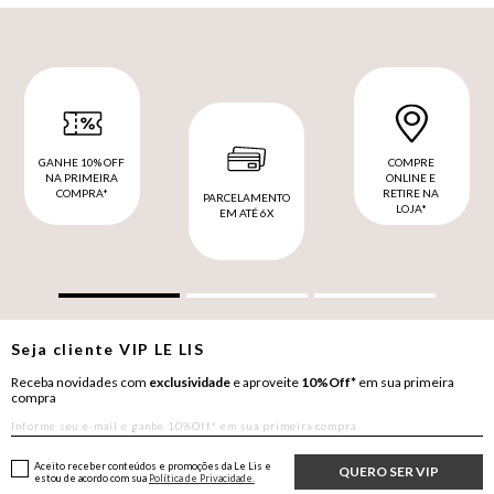
GANHE 10% OFF
COMPRE
NA PRIMEIRA
ONLINE E
COMPRA*
RETIRE NA
PARCELAMENTO
LOJA*
EM ATÉ 6X
Seja cliente
VIP
LE LIS
Receba novidades com
exclusividade
e aproveite
10%Off*
em sua primeira
compra
Aceito receber conteúdos e promoções da Le Lis e
QUERO SER VIP
estou de acordo com sua
Política de Privacidade.