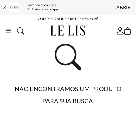
Sempre com você
ABRIR
10% OFF NA PRIMEIRA COMPRA*
Exclusividades no app
COMPRE ONLINE E RETIRE EM LOJA*
ENTREGA EXPRESSA*
FRETE GRÁTIS*
BAIXE O APP
10% OFF NA PRIMEIRA COMPRA*
NÃO ENCONTRAMOS UM PRODUTO
PARA SUA BUSCA.