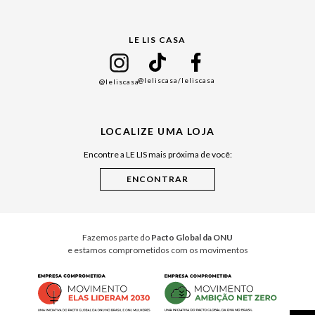
Gift Guide
LE LIS CASA
Mães
Namorados
@leliscasa
/leliscasa
@leliscasa
Japão
Julián Manfredi
LOCALIZE UMA LOJA
Raízes do Pará
Encontre a LE LIS mais próxima de você:
Cuidados Casa
Instruções de Jogos
Minha Loja Le Lis
Le Lis Casa PRO
Fazemos parte do
Pacto Global da ONU
e estamos comprometidos com os movimentos