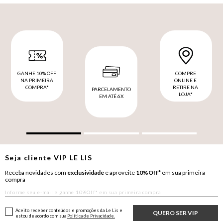
GANHE 10% OFF
COMPRE
NA PRIMEIRA
ONLINE E
COMPRA*
RETIRE NA
PARCELAMENTO
LOJA*
EM ATÉ 6X
Seja cliente
VIP
LE LIS
Receba novidades com
exclusividade
e aproveite
10%Off*
em sua primeira
compra
Aceito receber conteúdos e promoções da Le Lis e
QUERO SER VIP
estou de acordo com sua
Política de Privacidade.