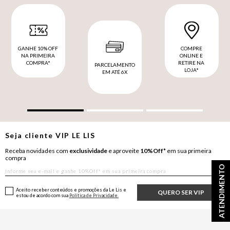
GANHE 10% OFF
COMPRE
NA PRIMEIRA
ONLINE E
COMPRA*
RETIRE NA
PARCELAMENTO
LOJA*
EM ATÉ 6X
Seja cliente
VIP
LE LIS
Receba novidades com
exclusividade
e aproveite
10%Off*
em sua primeira
compra
ATENDIMENTO
Aceito receber conteúdos e promoções da Le Lis e
QUERO SER VIP
estou de acordo com sua
Política de Privacidade.