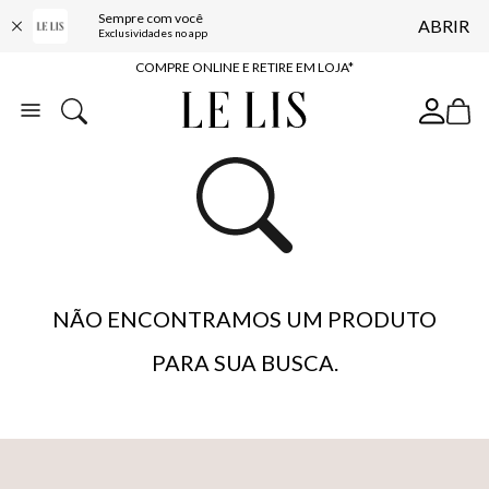
Sempre com você
ABRIR
10% OFF NA PRIMEIRA COMPRA*
Exclusividades no app
COMPRE ONLINE E RETIRE EM LOJA*
ENTREGA EXPRESSA*
FRETE GRÁTIS*
BAIXE O APP
10% OFF NA PRIMEIRA COMPRA*
NÃO ENCONTRAMOS UM PRODUTO
PARA SUA BUSCA.