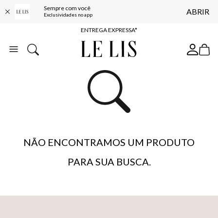
Sempre com você
ABRIR
COMPRE ONLINE E RETIRE EM LOJA*
Exclusividades no app
ENTREGA EXPRESSA*
FRETE GRÁTIS*
BAIXE O APP
10% OFF NA PRIMEIRA COMPRA*
NÃO ENCONTRAMOS UM PRODUTO
PARA SUA BUSCA.