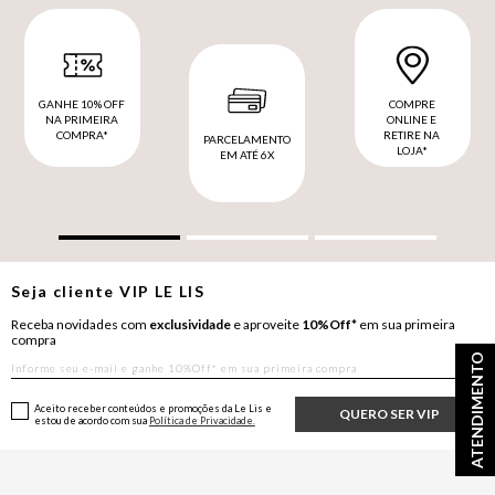
GANHE 10% OFF
COMPRE
NA PRIMEIRA
ONLINE E
COMPRA*
RETIRE NA
PARCELAMENTO
LOJA*
EM ATÉ 6X
Seja cliente
VIP
LE LIS
Receba novidades com
exclusividade
e aproveite
10%Off*
em sua primeira
compra
ATENDIMENTO
Aceito receber conteúdos e promoções da Le Lis e
QUERO SER VIP
estou de acordo com sua
Política de Privacidade.