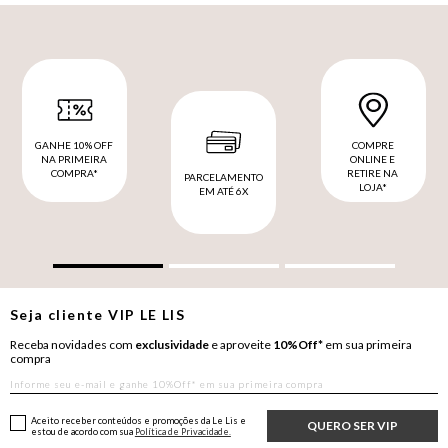
GANHE 10% OFF
COMPRE
NA PRIMEIRA
ONLINE E
COMPRA*
RETIRE NA
PARCELAMENTO
LOJA*
EM ATÉ 6X
Seja cliente
VIP
LE LIS
Receba novidades com
exclusividade
e aproveite
10%Off*
em sua primeira
compra
Aceito receber conteúdos e promoções da Le Lis e
QUERO SER VIP
estou de acordo com sua
Política de Privacidade.