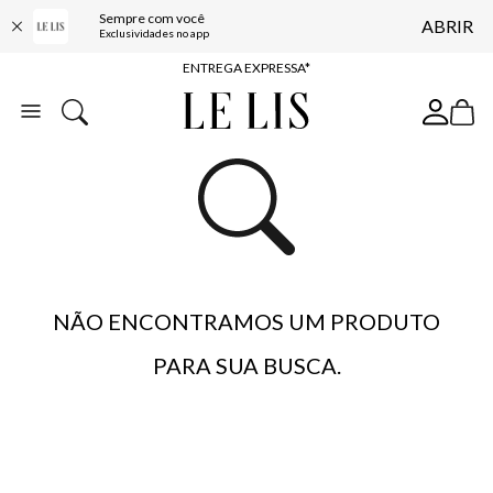
Sempre com você
ABRIR
COMPRE ONLINE E RETIRE EM LOJA*
Exclusividades no app
ENTREGA EXPRESSA*
FRETE GRÁTIS*
BAIXE O APP
10% OFF NA PRIMEIRA COMPRA*
NÃO ENCONTRAMOS UM PRODUTO
PARA SUA BUSCA.