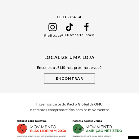
Gift Guide
LE LIS CASA
Mães
Namorados
@leliscasa
/leliscasa
@leliscasa
Japão
Julián Manfredi
LOCALIZE UMA LOJA
Raízes do Pará
Encontre a LE LIS mais próxima de você:
Cuidados Casa
Instruções de Jogos
Minha Loja Le Lis
Le Lis Casa PRO
Fazemos parte do
Pacto Global da ONU
e estamos comprometidos com os movimentos