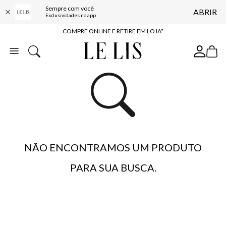
Sempre com você
ABRIR
10% OFF NA PRIMEIRA COMPRA*
Exclusividades no app
COMPRE ONLINE E RETIRE EM LOJA*
ENTREGA EXPRESSA*
FRETE GRÁTIS*
BAIXE O APP
10% OFF NA PRIMEIRA COMPRA*
NÃO ENCONTRAMOS UM PRODUTO
PARA SUA BUSCA.