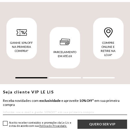
GANHE 10% OFF
COMPRE
NA PRIMEIRA
ONLINE E
COMPRA*
RETIRE NA
PARCELAMENTO
LOJA*
EM ATÉ 6X
Seja cliente
VIP
LE LIS
Receba novidades com
exclusividade
e aproveite
10%Off*
em sua primeira
compra
Aceito receber conteúdos e promoções da Le Lis e
QUERO SER VIP
estou de acordo com sua
Política de Privacidade.