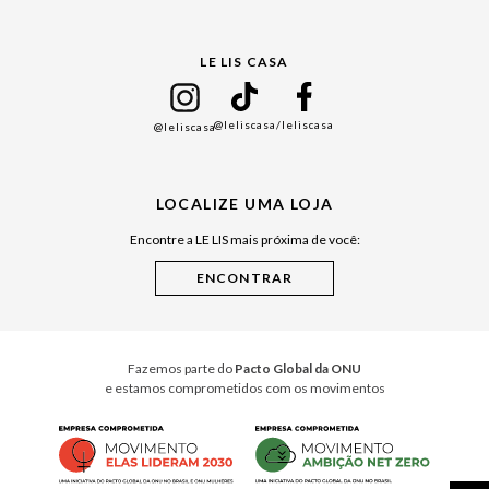
Gift Guide
LE LIS CASA
Mães
Namorados
@leliscasa
/leliscasa
@leliscasa
Japão
Julián Manfredi
LOCALIZE UMA LOJA
Raízes do Pará
Encontre a LE LIS mais próxima de você:
Cuidados Casa
Instruções de Jogos
Minha Loja Le Lis
Le Lis Casa PRO
Fazemos parte do
Pacto Global da ONU
e estamos comprometidos com os movimentos