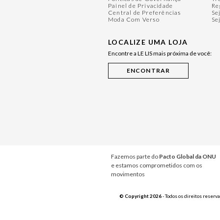
Painel de Privacidade
Re
Central de Preferências
Se
Moda Com Verso
Se
LOCALIZE UMA LOJA
Encontre a LE LIS mais próxima de você:
Fazemos parte do
Pacto Global da ONU
e estamos comprometidos com os
movimentos
© Copyright 2026
- Todos os direitos reserv