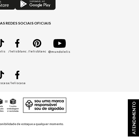
AS REDES SOCIAIS OFICIAIS
elis
/lelisblanc
/lelisblanc
@mundolelis
A
iscasa
/leliscasa
ATENDIMENTO
disponibilidade de estoque a qualquer momento.