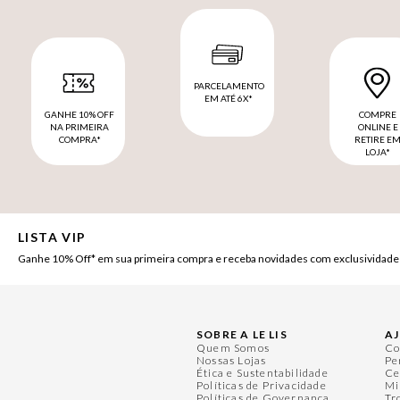
PARCELAMENTO
EM ATÉ 6X*
GANHE 10% OFF
COMPRE
NA PRIMEIRA
ONLINE E
COMPRA*
RETIRE E
LOJA*
LISTA VIP
Ganhe 10% Off* em sua primeira compra e receba novidades com exclusividade
SOBRE A LE LIS
A
Quem Somos
Co
Nossas Lojas
Pe
Ética e Sustentabilidade
Ce
Políticas de Privacidade
Mi
Políticas de Governança
Tr