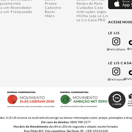
gulamentos
Protea
Raízes do Pará
ja um Revendedor
Cadastro
Cuidados Casa
ja um Franqueado
Bazar
Instruções Jogos
Mães
Minha Loja Le Lis
Le Lis Casa PRO
ACESSE NOSS
LE LIS
@l
@lelisblanc
LE LIS CAS
@lel
@leliscasa
ados. A LE LIS reserva-se no direito de corrigir ou alterar informações como: preços, promoções e 
Em caso de dúvidas:
0800 990 2277
Horário de Atendimento
das 8h às 20h de segunda à sábado, exceto feriados.
Rua Othão 405, Vila Leopoldina, São Paulo, SP – CEP: 05313-020