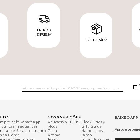
ENTREGA
EXPRESSA*
FRETE GRÁTIS*
M
JUDA
NOSSAS AÇÕES
BAIXE O APP
mpre pelo WhatsApp
Aplicativo LE LIS
Black Friday
rguntas Frequentes
Moda
Gift Guide
Aproveite bene
ntral de Relacionamento
Casa
Namorados
nha Conta
Aroma
Japão
ocas e Devoluções
Jeans
Julián Manfredi