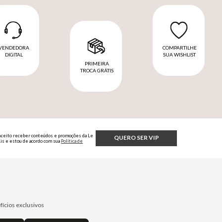
VENDEDORA
COMPARTILHE
DIGITAL
SUA WISHLIST
PRIMEIRA
TROCA GRÁTIS
Aceito receber conteúdos e promoções da Le
QUERO SER VIP
Lis e estou de acordo com sua
Política de
Privacidade.
fícios exclusivos