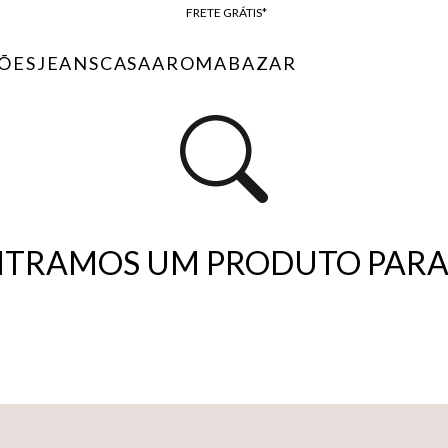
FRETE GRÁTIS*
BAIXE O APP
ÕES
JEANS
CASA
AROMA
BAZAR
10% OFF NA PRIMEIRA COMPRA*
TRAMOS UM PRODUTO PARA 