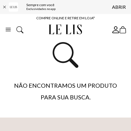
Sempre com você
ABRIR
10% OFF NA PRIMEIRA COMPRA*
Exclusividades no app
COMPRE ONLINE E RETIRE EM LOJA*
ENTREGA EXPRESSA*
FRETE GRÁTIS*
BAIXE O APP
10% OFF NA PRIMEIRA COMPRA*
NÃO ENCONTRAMOS UM PRODUTO
PARA SUA BUSCA.