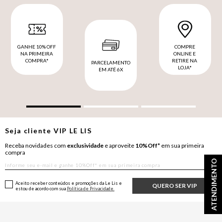
GANHE 10% OFF
COMPRE
NA PRIMEIRA
ONLINE E
COMPRA*
RETIRE NA
PARCELAMENTO
LOJA*
EM ATÉ 6X
Seja cliente
VIP
LE LIS
Receba novidades com
exclusividade
e aproveite
10%Off*
em sua primeira
compra
ATENDIMENTO
Aceito receber conteúdos e promoções da Le Lis e
QUERO SER VIP
estou de acordo com sua
Política de Privacidade.