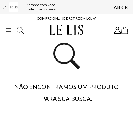
Sempre com você
ABRIR
10% OFF NA PRIMEIRA COMPRA*
Exclusividades no app
COMPRE ONLINE E RETIRE EM LOJA*
ENTREGA EXPRESSA*
FRETE GRÁTIS*
BAIXE O APP
10% OFF NA PRIMEIRA COMPRA*
NÃO ENCONTRAMOS UM PRODUTO
PARA SUA BUSCA.