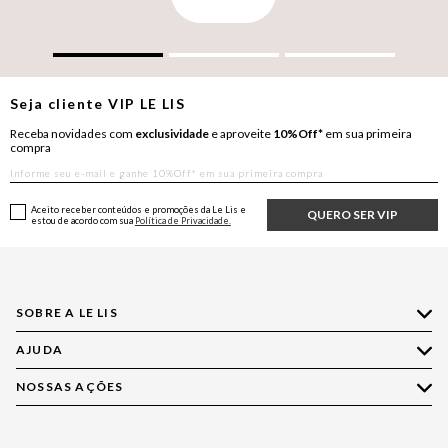
Seja cliente
VIP
LE LIS
Receba novidades com
exclusividade
e aproveite
10%Off*
em sua primeira
compra
Aceito receber conteúdos e promoções da Le Lis e
QUERO SER VIP
estou de acordo com sua
Política de Privacidade.
SOBRE A LE LIS
AJUDA
Quem Somos
Nossas Lojas
NOSSAS AÇÕES
Compre pelo WhatsApp
Ética e Sustentabilidade
Perguntas Frequentes
Aplicativo LE LIS
Política de Privacidade