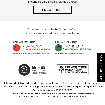
Encontre a LE LIS mais próxima de você:
Cuidados Casa
Instruções de Jogos
Minha Loja Le Lis
Le Lis Casa PRO
Fazemos parte do
Pacto Global da ONU
e estamos comprometidos com os movimentos
ATENDIMENTO
© Copyright 2026
- Todos os direitos reservados. A LE LIS reserva-se no direito de corrigir ou
alterar informações como: preços, promoções e disponibilidade de estoque a qualquer momento.
Em caso de dúvidas:
0800 990 2277
Horário de Atendimento
das 8h às 20h de segunda à sábado, exceto feriados.
Rua Othão 405, Vila Leopoldina, São Paulo, SP – CEP: 05313-020
VESTE S.A. ESTILO | CNPJ: 49.669.856/0001-43