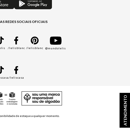
AS REDES SOCIAIS OFICIAIS
elis
/lelisblanc
/lelisblanc
@mundolelis
A
iscasa
/leliscasa
ATENDIMENTO
disponibilidade de estoque a qualquer momento.