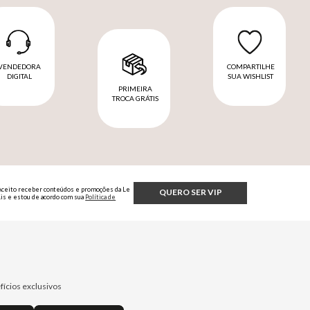
VENDEDORA
COMPARTILHE
DIGITAL
SUA WISHLIST
PRIMEIRA
TROCA GRÁTIS
Aceito receber conteúdos e promoções da Le
QUERO SER VIP
Lis e estou de acordo com sua
Política de
Privacidade.
fícios exclusivos