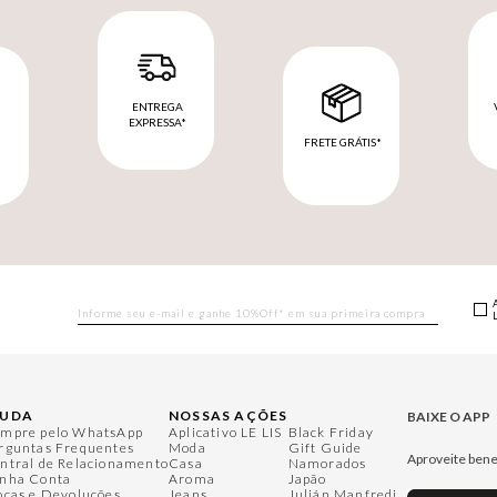
ENTREGA
EXPRESSA*
FRETE GRÁTIS*
M
JUDA
NOSSAS AÇÕES
BAIXE O APP
mpre pelo WhatsApp
Aplicativo LE LIS
Black Friday
rguntas Frequentes
Moda
Gift Guide
Aproveite bene
ntral de Relacionamento
Casa
Namorados
nha Conta
Aroma
Japão
ocas e Devoluções
Jeans
Julián Manfredi