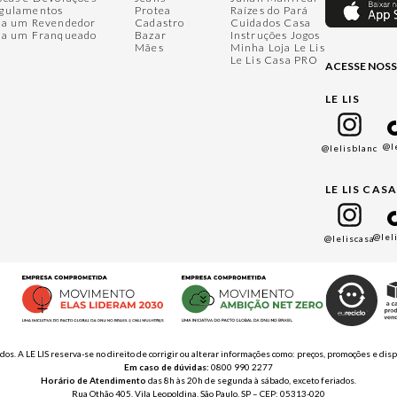
gulamentos
Protea
Raízes do Pará
ja um Revendedor
Cadastro
Cuidados Casa
ja um Franqueado
Bazar
Instruções Jogos
Mães
Minha Loja Le Lis
Le Lis Casa PRO
ACESSE NOSS
LE LIS
@l
@lelisblanc
LE LIS CAS
@lel
@leliscasa
ados. A LE LIS reserva-se no direito de corrigir ou alterar informações como: preços, promoções e 
Em caso de dúvidas:
0800 990 2277
Horário de Atendimento
das 8h às 20h de segunda à sábado, exceto feriados.
Rua Othão 405, Vila Leopoldina, São Paulo, SP – CEP: 05313-020