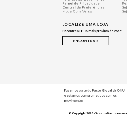
Painel de Privacidade
Re
Central de Preferências
Se
Moda Com Verso
Se
LOCALIZE UMA LOJA
Encontre a LE LIS mais próxima de você:
Fazemos parte do
Pacto Global da ONU
e estamos comprometidos com os
movimentos
© Copyright 2026
- Todos os direitos reserv