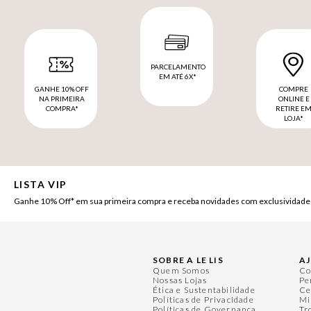
PARCELAMENTO
EM ATÉ 6X*
GANHE 10% OFF
COMPRE
NA PRIMEIRA
ONLINE E
COMPRA*
RETIRE E
LOJA*
LISTA VIP
Ganhe 10% Off* em sua primeira compra e receba novidades com exclusividade
SOBRE A LE LIS
A
Quem Somos
Co
Nossas Lojas
Pe
Ética e Sustentabilidade
Ce
Políticas de Privacidade
Mi
Políticas de Governança
Tr