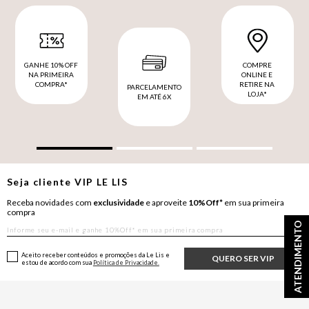
GANHE 10% OFF
COMPRE
NA PRIMEIRA
ONLINE E
COMPRA*
RETIRE NA
PARCELAMENTO
LOJA*
EM ATÉ 6X
Seja cliente
VIP
LE LIS
Receba novidades com
exclusividade
e aproveite
10%Off*
em sua primeira
compra
ATENDIMENTO
Aceito receber conteúdos e promoções da Le Lis e
QUERO SER VIP
estou de acordo com sua
Política de Privacidade.