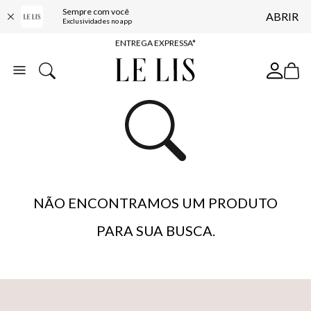
Sempre com você
ABRIR
COMPRE ONLINE E RETIRE EM LOJA*
Exclusividades no app
ENTREGA EXPRESSA*
FRETE GRÁTIS*
BAIXE O APP
10% OFF NA PRIMEIRA COMPRA*
NÃO ENCONTRAMOS UM PRODUTO
PARA SUA BUSCA.
…