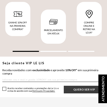
GANHE 10% OFF
COMPRE
NA PRIMEIRA
ONLINE E
COMPRA*
RETIRE NA
PARCELAMENTO
LOJA*
EM ATÉ 6X
Seja cliente
VIP
LE LIS
Receba novidades com
exclusividade
e aproveite
10%Off*
em sua primeira
compra
ATENDIMENTO
Aceito receber conteúdos e promoções da Le Lis e
QUERO SER VIP
estou de acordo com sua
Política de Privacidade.