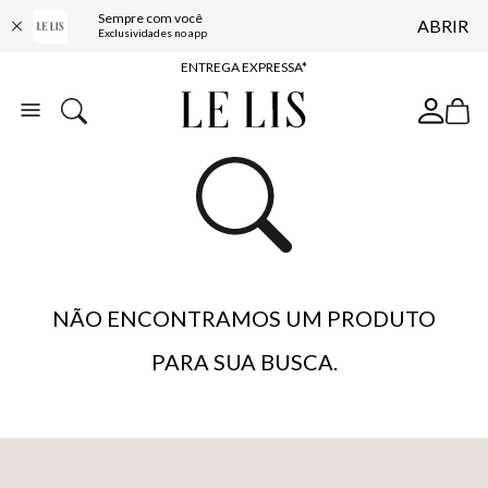
Sempre com você
ABRIR
COMPRE ONLINE E RETIRE EM LOJA*
Exclusividades no app
ENTREGA EXPRESSA*
FRETE GRÁTIS*
BAIXE O APP
10% OFF NA PRIMEIRA COMPRA*
NÃO ENCONTRAMOS UM PRODUTO
PARA SUA BUSCA.