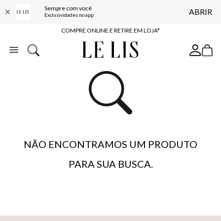
Sempre com você
ABRIR
10% OFF NA PRIMEIRA COMPRA*
Exclusividades no app
COMPRE ONLINE E RETIRE EM LOJA*
ENTREGA EXPRESSA*
FRETE GRÁTIS*
BAIXE O APP
10% OFF NA PRIMEIRA COMPRA*
NÃO ENCONTRAMOS UM PRODUTO
PARA SUA BUSCA.