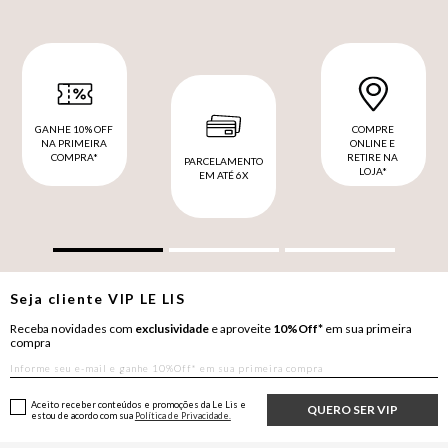
GANHE 10% OFF
COMPRE
NA PRIMEIRA
ONLINE E
COMPRA*
RETIRE NA
PARCELAMENTO
LOJA*
EM ATÉ 6X
Seja cliente
VIP
LE LIS
Receba novidades com
exclusividade
e aproveite
10%Off*
em sua primeira
compra
Aceito receber conteúdos e promoções da Le Lis e
QUERO SER VIP
estou de acordo com sua
Política de Privacidade.