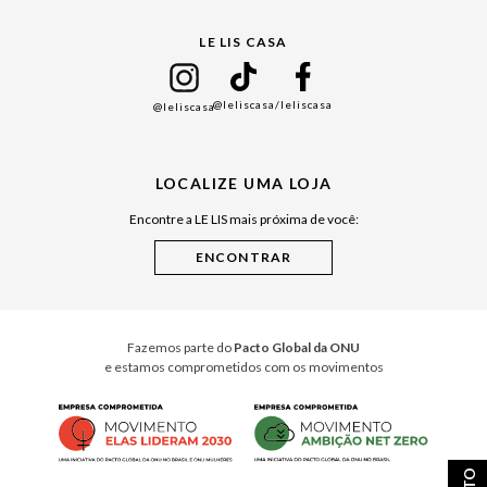
Gift Guide
LE LIS CASA
Mães
Namorados
@leliscasa
/leliscasa
@leliscasa
Japão
Julián Manfredi
LOCALIZE UMA LOJA
Raízes do Pará
Encontre a LE LIS mais próxima de você:
Cuidados Casa
Instruções de Jogos
Minha Loja Le Lis
Le Lis Casa PRO
Fazemos parte do
Pacto Global da ONU
e estamos comprometidos com os movimentos