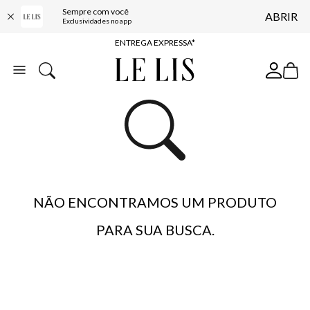
Sempre com você
ABRIR
COMPRE ONLINE E RETIRE EM LOJA*
Exclusividades no app
ENTREGA EXPRESSA*
FRETE GRÁTIS*
BAIXE O APP
10% OFF NA PRIMEIRA COMPRA*
NÃO ENCONTRAMOS UM PRODUTO
PARA SUA BUSCA.