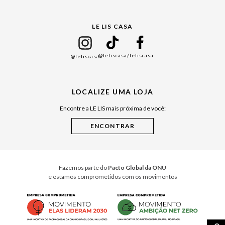
Gift Guide
LE LIS CASA
Mães
Namorados
@leliscasa
/leliscasa
@leliscasa
Japão
Julián Manfredi
LOCALIZE UMA LOJA
Raízes do Pará
Encontre a LE LIS mais próxima de você:
Cuidados Casa
Instruções de Jogos
Minha Loja Le Lis
Le Lis Casa PRO
Fazemos parte do
Pacto Global da ONU
e estamos comprometidos com os movimentos