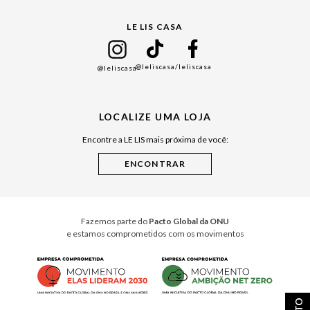
Gift Guide
LE LIS CASA
Mães
Namorados
@leliscasa
/leliscasa
@leliscasa
Japão
Julián Manfredi
LOCALIZE UMA LOJA
Raízes do Pará
Encontre a LE LIS mais próxima de você:
Cuidados Casa
Instruções de Jogos
Minha Loja Le Lis
Le Lis Casa PRO
Fazemos parte do
Pacto Global da ONU
e estamos comprometidos com os movimentos