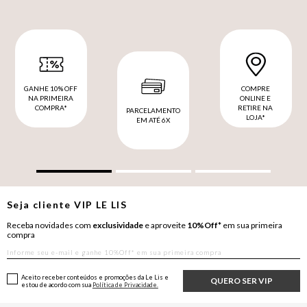
GANHE 10% OFF
COMPRE
NA PRIMEIRA
ONLINE E
COMPRA*
RETIRE NA
PARCELAMENTO
LOJA*
EM ATÉ 6X
Seja cliente
VIP
LE LIS
Receba novidades com
exclusividade
e aproveite
10%Off*
em sua primeira
compra
Aceito receber conteúdos e promoções da Le Lis e
QUERO SER VIP
estou de acordo com sua
Política de Privacidade.