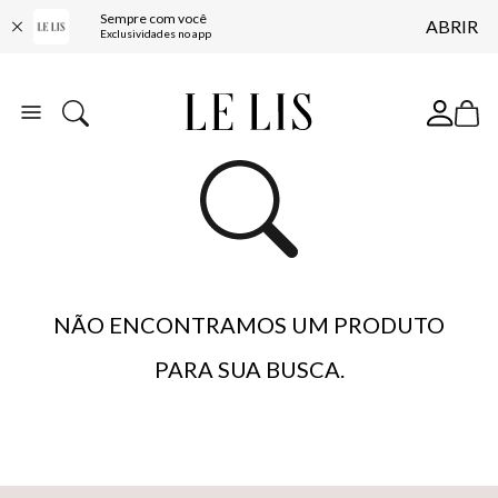
Sempre com você
ABRIR
COMPRE ONLINE E RETIRE EM LOJA*
Exclusividades no app
ENTREGA EXPRESSA*
FRETE GRÁTIS*
BAIXE O APP
10% OFF NA PRIMEIRA COMPRA*
NÃO ENCONTRAMOS UM PRODUTO
PARA SUA BUSCA.