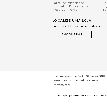
Painel de Privacidade
Re
Central de Preferências
Se
Moda Com Verso
Se
LOCALIZE UMA LOJA
Encontre a LE LIS mais próxima de você:
Fazemos parte do
Pacto Global da ONU
e estamos comprometidos com os
movimentos
© Copyright 2026
- Todos os direitos reserv