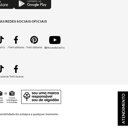
AS REDES SOCIAIS OFICIAIS
elis
/lelisblanc
/lelisblanc
@mundolelis
A
iscasa
/leliscasa
ATENDIMENTO
disponibilidade de estoque a qualquer momento.