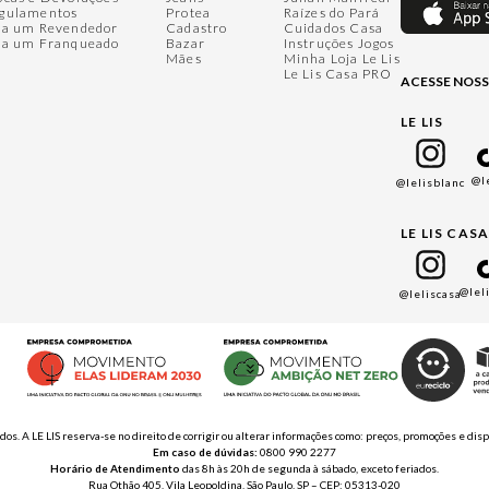
gulamentos
Protea
Raízes do Pará
ja um Revendedor
Cadastro
Cuidados Casa
ja um Franqueado
Bazar
Instruções Jogos
Mães
Minha Loja Le Lis
Le Lis Casa PRO
ACESSE NOSS
LE LIS
@l
@lelisblanc
LE LIS CAS
@lel
@leliscasa
ados. A LE LIS reserva-se no direito de corrigir ou alterar informações como: preços, promoções e 
Em caso de dúvidas:
0800 990 2277
Horário de Atendimento
das 8h às 20h de segunda à sábado, exceto feriados.
Rua Othão 405, Vila Leopoldina, São Paulo, SP – CEP: 05313-020