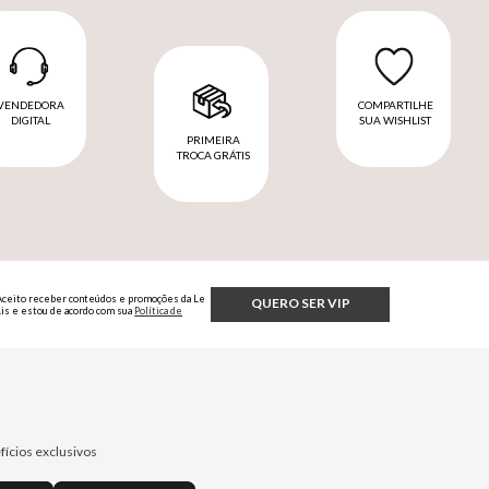
VENDEDORA
COMPARTILHE
DIGITAL
SUA WISHLIST
PRIMEIRA
TROCA GRÁTIS
Aceito receber conteúdos e promoções da Le
QUERO SER VIP
Lis e estou de acordo com sua
Política de
Privacidade.
fícios exclusivos