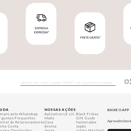
ENTREGA
EXPRESSA*
FRETE GRÁTIS*
M
JUDA
NOSSAS AÇÕES
BAIXE O APP
mpre pelo WhatsApp
Aplicativo LE LIS
Black Friday
rguntas Frequentes
Moda
Gift Guide
Aproveite bene
ntral de Relacionamento
Casa
Namorados
nha Conta
Aroma
Japão
ocas e Devoluções
Jeans
Julián Manfredi