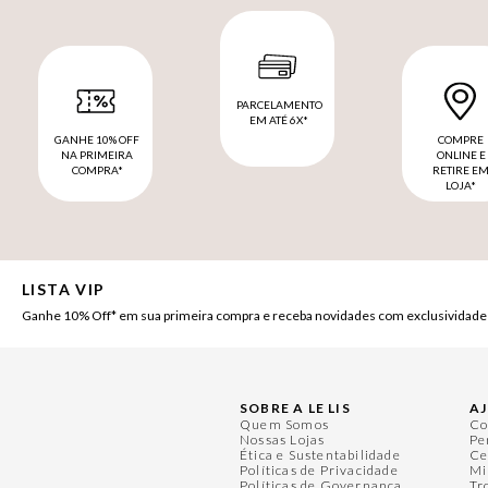
PARCELAMENTO
EM ATÉ 6X*
GANHE 10% OFF
COMPRE
NA PRIMEIRA
ONLINE E
COMPRA*
RETIRE E
LOJA*
LISTA VIP
Ganhe 10% Off* em sua primeira compra e receba novidades com exclusividade
SOBRE A LE LIS
A
Quem Somos
Co
Nossas Lojas
Pe
Ética e Sustentabilidade
Ce
Políticas de Privacidade
Mi
Políticas de Governança
Tr