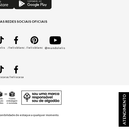
AS REDES SOCIAIS OFICIAIS
elis
/lelisblanc
/lelisblanc
@mundolelis
A
iscasa
/leliscasa
ATENDIMENTO
disponibilidade de estoque a qualquer momento.