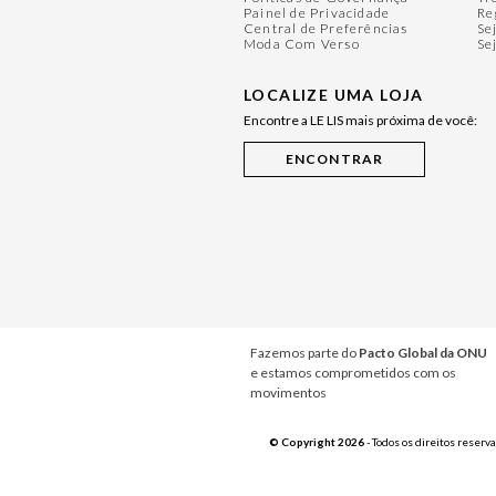
Painel de Privacidade
Re
Central de Preferências
Se
Moda Com Verso
Se
LOCALIZE UMA LOJA
Encontre a LE LIS mais próxima de você:
Fazemos parte do
Pacto Global da ONU
e estamos comprometidos com os
movimentos
© Copyright 2026
- Todos os direitos reserv