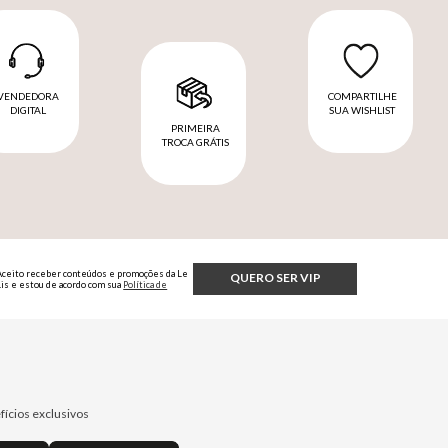
VENDEDORA
COMPARTILHE
DIGITAL
SUA WISHLIST
PRIMEIRA
TROCA GRÁTIS
Aceito receber conteúdos e promoções da Le
QUERO SER VIP
Lis e estou de acordo com sua
Política de
Privacidade.
fícios exclusivos