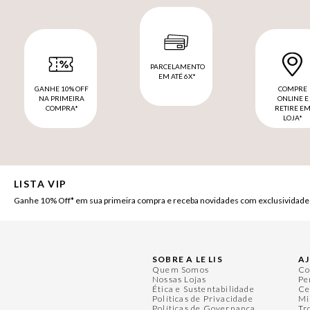
PARCELAMENTO
EM ATÉ 6X*
GANHE 10% OFF
COMPRE
NA PRIMEIRA
ONLINE E
COMPRA*
RETIRE E
LOJA*
LISTA VIP
Ganhe 10% Off* em sua primeira compra e receba novidades com exclusividade
SOBRE A LE LIS
A
Quem Somos
Co
Nossas Lojas
Pe
Ética e Sustentabilidade
Ce
Políticas de Privacidade
Mi
Políticas de Governança
Tr