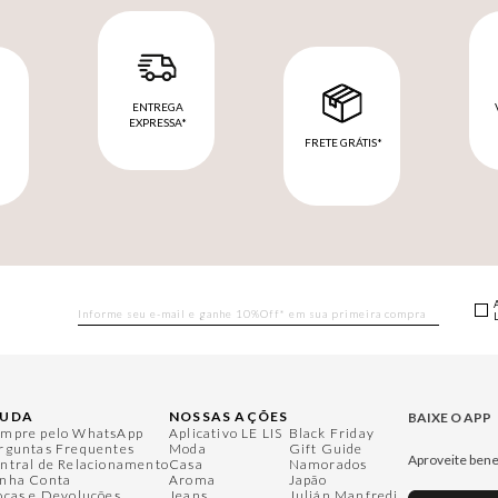
ENTREGA
EXPRESSA*
FRETE GRÁTIS*
M
JUDA
NOSSAS AÇÕES
BAIXE O APP
mpre pelo WhatsApp
Aplicativo LE LIS
Black Friday
rguntas Frequentes
Moda
Gift Guide
Aproveite bene
ntral de Relacionamento
Casa
Namorados
nha Conta
Aroma
Japão
ocas e Devoluções
Jeans
Julián Manfredi