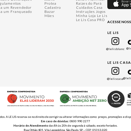
gulamentos
Protea
Raízes do Pará
ja um Revendedor
Cadastro
Cuidados Casa
ja um Franqueado
Bazar
Instruções Jogos
Mães
Minha Loja Le Lis
Le Lis Casa PRO
ACESSE NOSS
LE LIS
@l
@lelisblanc
LE LIS CAS
@lel
@leliscasa
ados. A LE LIS reserva-se no direito de corrigir ou alterar informações como: preços, promoções e 
Em caso de dúvidas:
0800 990 2277
Horário de Atendimento
das 8h às 20h de segunda à sábado, exceto feriados.
Rua Othão 405, Vila Leopoldina, São Paulo, SP – CEP: 05313-020