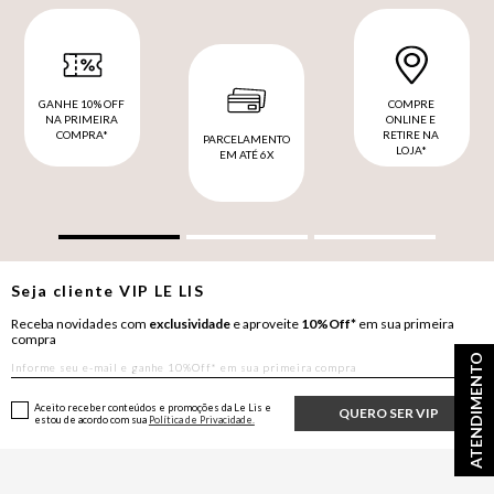
GANHE 10% OFF
COMPRE
NA PRIMEIRA
ONLINE E
COMPRA*
RETIRE NA
PARCELAMENTO
LOJA*
EM ATÉ 6X
Seja cliente
VIP
LE LIS
Receba novidades com
exclusividade
e aproveite
10%Off*
em sua primeira
compra
ATENDIMENTO
Aceito receber conteúdos e promoções da Le Lis e
QUERO SER VIP
estou de acordo com sua
Política de Privacidade.