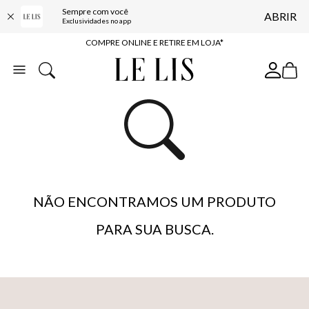
Sempre com você
ABRIR
10% OFF NA PRIMEIRA COMPRA*
Exclusividades no app
COMPRE ONLINE E RETIRE EM LOJA*
ENTREGA EXPRESSA*
FRETE GRÁTIS*
BAIXE O APP
10% OFF NA PRIMEIRA COMPRA*
NÃO ENCONTRAMOS UM PRODUTO
PARA SUA BUSCA.