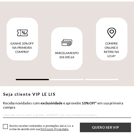
GANHE 10% OFF
COMPRE
NA PRIMEIRA
ONLINE E
COMPRA*
RETIRE NA
PARCELAMENTO
LOJA*
EM ATÉ 6X
Seja cliente
VIP
LE LIS
Receba novidades com
exclusividade
e aproveite
10%Off*
em sua primeira
compra
Aceito receber conteúdos e promoções da Le Lis e
QUERO SER VIP
estou de acordo com sua
Política de Privacidade.