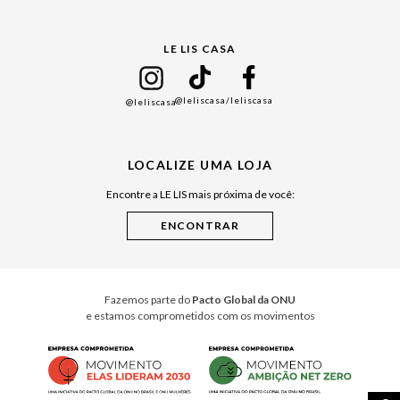
Gift Guide
LE LIS CASA
Mães
Namorados
@leliscasa
/leliscasa
@leliscasa
Japão
Julián Manfredi
LOCALIZE UMA LOJA
Raízes do Pará
Encontre a LE LIS mais próxima de você:
Cuidados Casa
Instruções de Jogos
Minha Loja Le Lis
Le Lis Casa PRO
Fazemos parte do
Pacto Global da ONU
e estamos comprometidos com os movimentos