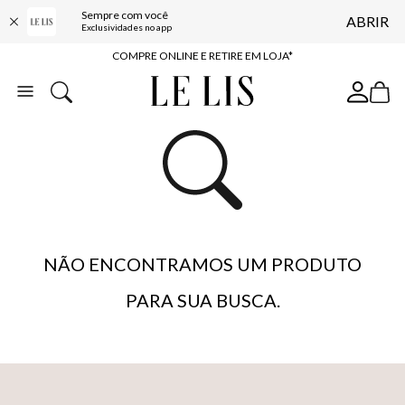
Sempre com você
ABRIR
10% OFF NA PRIMEIRA COMPRA*
Exclusividades no app
COMPRE ONLINE E RETIRE EM LOJA*
ENTREGA EXPRESSA*
FRETE GRÁTIS*
BAIXE O APP
10% OFF NA PRIMEIRA COMPRA*
NÃO ENCONTRAMOS UM PRODUTO
PARA SUA BUSCA.