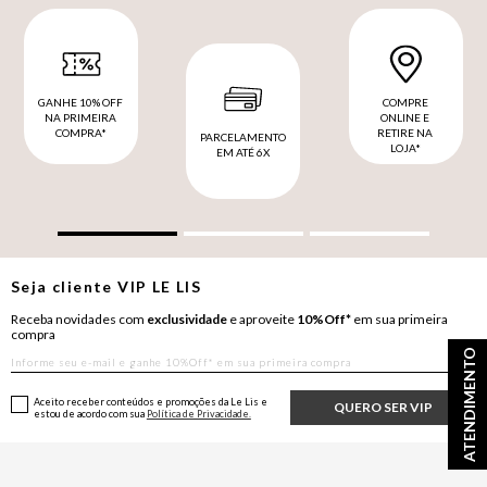
GANHE 10% OFF
COMPRE
NA PRIMEIRA
ONLINE E
COMPRA*
RETIRE NA
PARCELAMENTO
LOJA*
EM ATÉ 6X
Seja cliente
VIP
LE LIS
Receba novidades com
exclusividade
e aproveite
10%Off*
em sua primeira
compra
ATENDIMENTO
Aceito receber conteúdos e promoções da Le Lis e
QUERO SER VIP
estou de acordo com sua
Política de Privacidade.