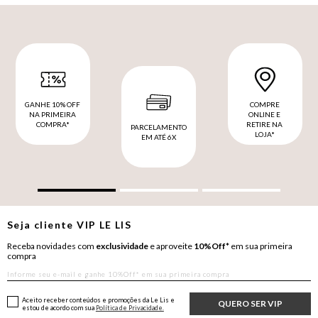
GANHE 10% OFF
COMPRE
NA PRIMEIRA
ONLINE E
COMPRA*
RETIRE NA
PARCELAMENTO
LOJA*
EM ATÉ 6X
Seja cliente
VIP
LE LIS
Receba novidades com
exclusividade
e aproveite
10%Off*
em sua primeira
compra
Aceito receber conteúdos e promoções da Le Lis e
QUERO SER VIP
estou de acordo com sua
Política de Privacidade.