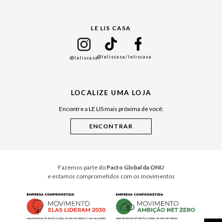
Gift Guide
LE LIS CASA
Mães
Namorados
@leliscasa
/leliscasa
@leliscasa
Japão
Julián Manfredi
LOCALIZE UMA LOJA
Raízes do Pará
Encontre a LE LIS mais próxima de você:
Cuidados Casa
Instruções de Jogos
Minha Loja Le Lis
Le Lis Casa PRO
Fazemos parte do
Pacto Global da ONU
e estamos comprometidos com os movimentos