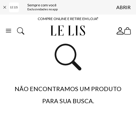
Sempre com você
ABRIR
10% OFF NA PRIMEIRA COMPRA*
Exclusividades no app
COMPRE ONLINE E RETIRE EM LOJA*
ENTREGA EXPRESSA*
FRETE GRÁTIS*
BAIXE O APP
10% OFF NA PRIMEIRA COMPRA*
NÃO ENCONTRAMOS UM PRODUTO
PARA SUA BUSCA.