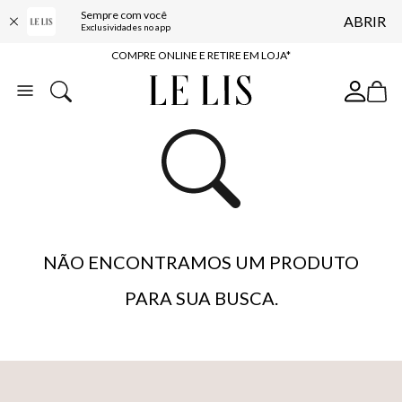
Sempre com você
ABRIR
10% OFF NA PRIMEIRA COMPRA*
Exclusividades no app
COMPRE ONLINE E RETIRE EM LOJA*
ENTREGA EXPRESSA*
FRETE GRÁTIS*
BAIXE O APP
10% OFF NA PRIMEIRA COMPRA*
NÃO ENCONTRAMOS UM PRODUTO
PARA SUA BUSCA.