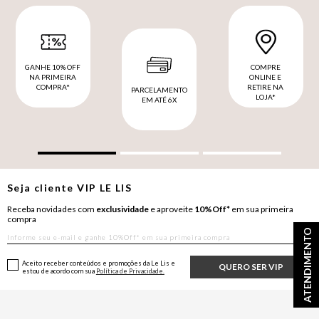
GANHE 10% OFF
COMPRE
NA PRIMEIRA
ONLINE E
COMPRA*
RETIRE NA
PARCELAMENTO
LOJA*
EM ATÉ 6X
Seja cliente
VIP
LE LIS
Receba novidades com
exclusividade
e aproveite
10%Off*
em sua primeira
compra
ATENDIMENTO
Aceito receber conteúdos e promoções da Le Lis e
QUERO SER VIP
estou de acordo com sua
Política de Privacidade.